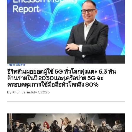
Required fields are marked
*
Comment
*
Your Name
*
NEWS
สื่อสาร
อีริคสันเผยยอดผู้ใช้ 5G ทั่วโลกพุ่งแตะ 6.3 พัน
Your E-mail
*
ล้านรายในปี 2030และเครือข่าย 5G จะ
ครอบคลุมการใช้มือถือทั่วโลกถึง 80%
Save my name, email, and website in this
by
Khun Jarin
July 1, 2025
browser for the next time I comment.
Submit Comment