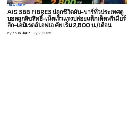
NEWS
สื่อสาร
AIS 3BB FIBRE3 ปลุกชีวิตผับ-บาร์ทั่วประเทศดู
บอลถูกลิขสิทธิ์-เน็ตเร็วแรงปล่อยแพ็กเด็ดพรีเมียร์
ลีก-เอมิเรตส์ เอฟเอ คัพ เริ่ม 2,800 บ./เดือน
by
Khun Jarin
July 2, 2025