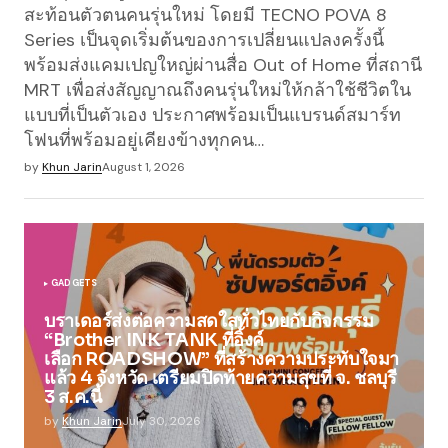
สะท้อนตัวตนคนรุ่นใหม่ โดยมี TECNO POVA 8
Series เป็นจุดเริ่มต้นของการเปลี่ยนแปลงครั้งนี้
พร้อมส่งแคมเปญใหญ่ผ่านสื่อ Out of Home ที่สถานี
MRT เพื่อส่งสัญญาณถึงคนรุ่นใหม่ให้กล้าใช้ชีวิตใน
แบบที่เป็นตัวเอง ประกาศพร้อมเป็นแบรนด์สมาร์ท
โฟนที่พร้อมอยู่เคียงข้างทุกคน…
by
Khun Jarin
August 1, 2026
GADGETS
บราเดอร์ส่งต่อความสดใสทั่วไทยกับกิจกรรม
“Brother INK TANK ที่อิ้งค์
เลือก ROADSHOW” ที่สร้างความประทับใจมา
แล้ว 4 จังหวัด เตรียมปิดท้ายความสุขที่ จ. ชลบุรี
3 ส.ค.นี้
by
Khun Jarin
July 30, 2026