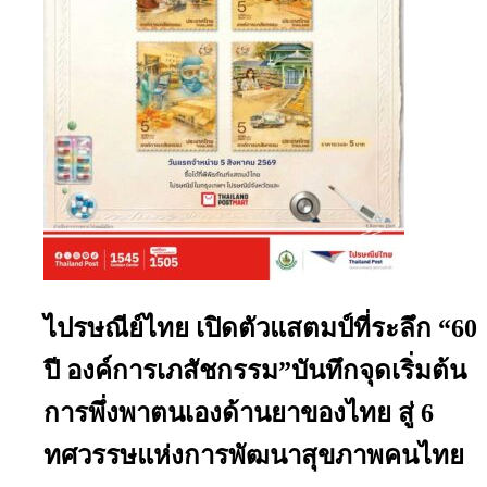
ไปรษณีย์ไทย เปิดตัวแสตมป์ที่ระลึก “60
ปี องค์การเภสัชกรรม”บันทึกจุดเริ่มต้น
การพึ่งพาตนเองด้านยาของไทย สู่ 6
ทศวรรษแห่งการพัฒนาสุขภาพคนไทย