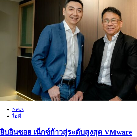
News
ไอที
ยิบอินซอย เน็กซ์ก้าวสู่ระดับสูงสุด VMware