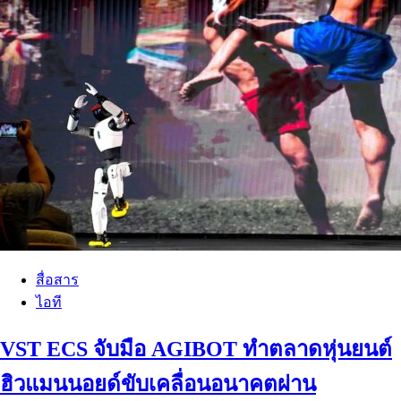
สื่อสาร
ไอที
VST ECS จับมือ AGIBOT ทำตลาดหุ่นยนต์
ฮิวแมนนอยด์ขับเคลื่อนอนาคตผ่าน