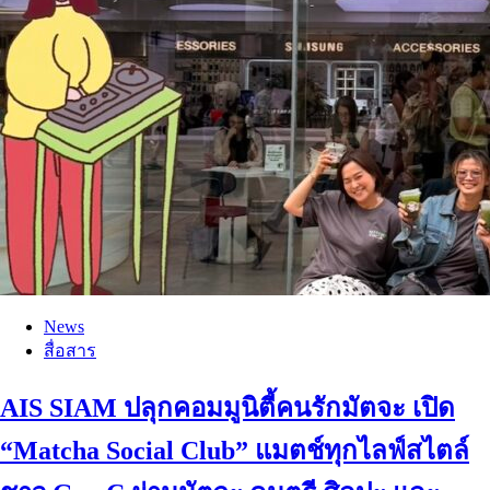
News
สื่อสาร
AIS SIAM ปลุกคอมมูนิตี้คนรักมัตจะ เปิด
“Matcha Social Club” แมตช์ทุกไลฟ์สไตล์