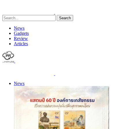
Search
News
Gadgets
Review
Articles
News