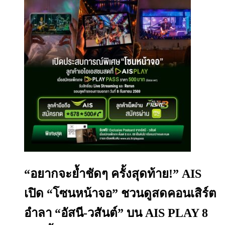
“อยากจะย้ำชัดๆ ครั้งสุดท้าย!” AIS
เปิด “โซนหน้าจอ” ชวนดูสดคอนเสิร์ต
อำลา “อัสนี-วสันต์” บน AIS PLAY 8