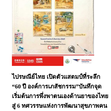
ไปรษณีย์ไทย เปิดตัวแสตมป์ที่ระลึก
“60 ปี องค์การเภสัชกรรม”บันทึกจุด
เริ่มต้นการพึ่งพาตนเองด้านยาของไทย
สู่ 6 ทศวรรษแห่งการพัฒนาสุขภาพคน