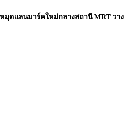
ปักหมุดแลนมาร์คใหม่กลางสถานี MRT วาง