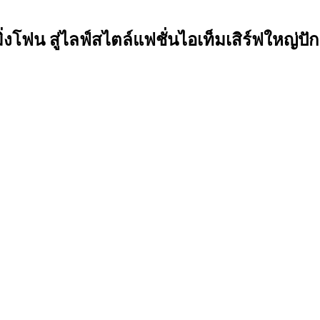
โฟน สู่ไลฟ์สไตล์แฟชั่นไอเท็มเสิร์ฟใหญ่