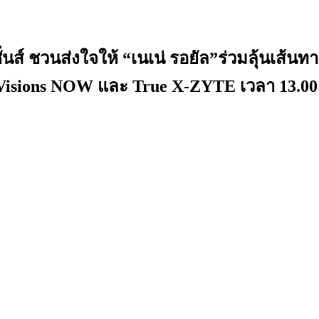
วิชั่นส์ ชวนส่งใจให้ “เนเน่ รอยัล”ร่วมลุ้
eVisions NOW และ True X-ZYTE เวลา 13.00