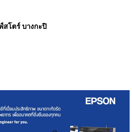
์สโตร์ บางกะปิ