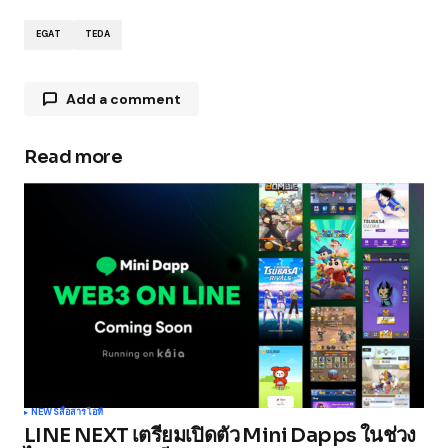
EGAT
TEDA
Add a comment
Read more
Your email address will not be published.
Required fields are marked
*
Comment
*
Your Name
*
NEWS
สื่อสาร
ไอที
LINE NEXT เตรียมเปิดตัว Mini Dapps ในช่วง
Your E-mail
*