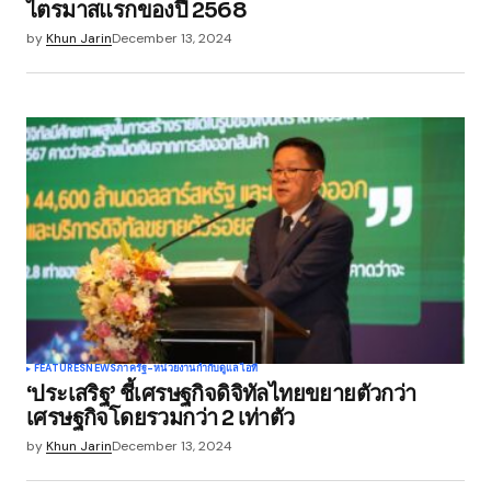
ไตรมาสแรกของปี 2568
by
Khun Jarin
December 13, 2024
Save my name, email, and website in this
browser for the next time I comment.
Submit Comment
FEATURES
NEWS
ภาครัฐ-หน่วยงานกำกับดูแล
ไอที
‘ประเสริฐ’ ชี้เศรษฐกิจดิจิทัลไทยขยายตัวกว่า
เศรษฐกิจโดยรวมกว่า 2 เท่าตัว
by
Khun Jarin
December 13, 2024