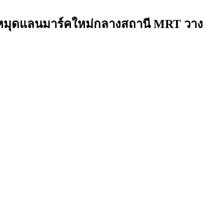
ักหมุดแลนมาร์คใหม่กลางสถานี MRT วาง