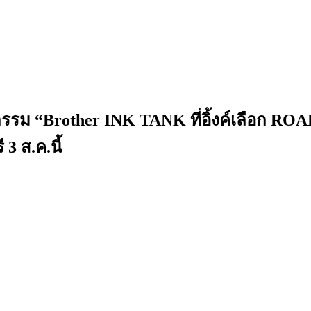
กรรม “Brother INK TANK ที่อิ้งค์เลือก R
 3 ส.ค.นี้