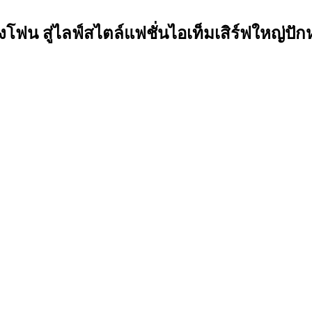
ฟน สู่ไลฟ์สไตล์แฟชั่นไอเท็มเสิร์ฟใหญ่ป