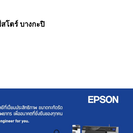
์สโตร์ บางกะปิ