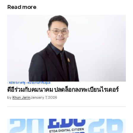
Read more
Your email address will not be published.
Required fields are marked
*
Comment
*
Your Name
*
NEWS
ภาครัฐ-หน่วยงานกำกับดูแล
ดีอีร่วมกับคมนาคม ปลดล็อกลงทะเบียนไรเดอร์
Your E-mail
*
by
Khun Jarin
January 7, 2026
Save my name, email, and website in this
browser for the next time I comment.
Submit Comment