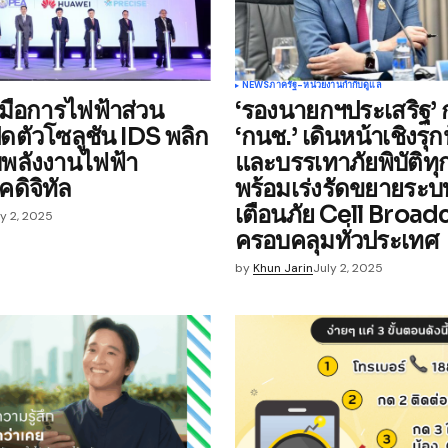
Your E-mail
*
NEWS
ภาครัฐ-หน่วยงานกำกับดูแล
ับมือการไฟฟ้าส่วน
‘รองนายกฯประเสริฐ’ 
e in
ิดตัวโซลูชัน IDS พลิก
‘กนช.’ เดินหน้าเชิงรุก
พลังงานไฟฟ้า
และบรรเทาภัยพิบัติทุ
คดิจิทัล
พร้อมเร่งรัดขยายระบ
เตือนภัย Cell Broad
ly 2, 2025
ครอบคลุมทั่วประเทศ
by
Khun Jarin
July 2, 2025