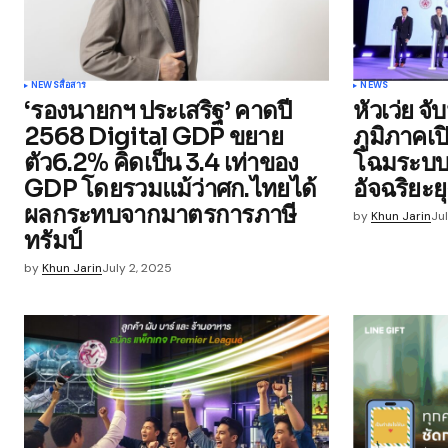
Your Name
*
NEWS
สื่อสาร
NEWS
‘รองนายกฯ ประเสริฐ’ คาดปี
หัวเว่ย จ
Save my name, email, and websit
2568 Digital GDP ขยาย
ภูมิภาคเป
this browser for the next time I
comment.
ตัว6.2% คิดเป็น 3.4 เท่าของ
โฉมระบบ
GDP โดยรวมแม้ว่าศก.ไทยได้
อัจฉริยะยุ
ผลกระทบจากมาตรการภาษี
Submit Comment
by
Khun Jarin
Ju
ทรัมป์
by
Khun Jarin
July 2, 2025