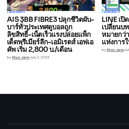
NEWS
สื่อสาร
NEWS
สื่อสาร
AIS 3BB FIBRE3 ปลุกชีวิตผับ-
LINE เปิ
บาร์ทั่วประเทศดูบอลถูก
เปลี่ยนบ
ลิขสิทธิ์-เน็ตเร็วแรงปล่อยแพ็ก
หมายกว่า
เด็ดพรีเมียร์ลีก-เอมิเรตส์ เอฟเอ
แห่งการใ
คัพ เริ่ม 2,800 บ./เดือน
by
Khun Jarin
Ju
by
Khun Jarin
July 2, 2025