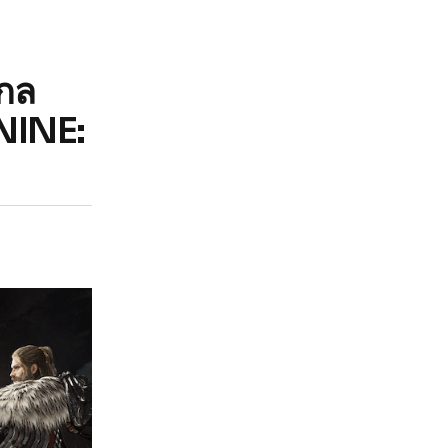
งกล
DNINE: