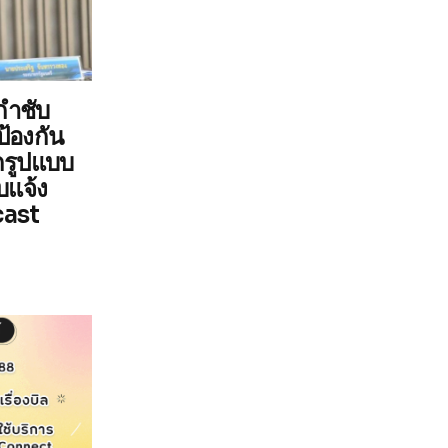
กำชับ
ป้องกัน
กรูปแบบ
บแจ้ง
cast