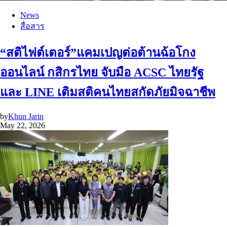
News
สื่อสาร
“สติไฟต์เตอร์”แคมเปญต่อต้านฉ้อโกง
ออนไลน์ กสิกรไทย จับมือ ACSC ไทยรัฐ
และ LINE เติมสติคนไทยสกัดภัยมิจฉาชีพ
by
Khun Jarin
May 22, 2026