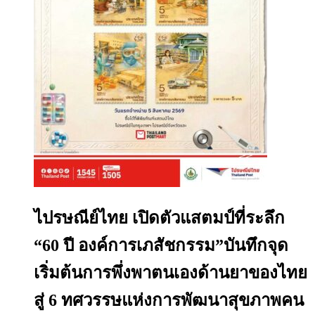
ไปรษณีย์ไทย เปิดตัวแสตมป์ที่ระลึก
“60 ปี องค์การเภสัชกรรม”บันทึกจุด
เริ่มต้นการพึ่งพาตนเองด้านยาของไทย
สู่ 6 ทศวรรษแห่งการพัฒนาสุขภาพคน