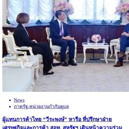
News
ภาครัฐ-หน่วยงานกำกับดูแล
ผู้แทนการค้าไทย “วีระพงษ์” หารือ ที่ปรึกษาฝ่าย
เศรษฐกิจและการค้า สอท. สหรัฐฯ เดินหน้าความร่วม