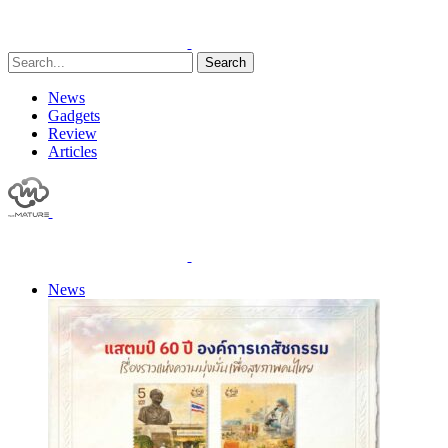
Search
News
Gadgets
Review
Articles
News