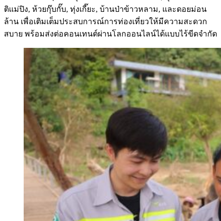
ติแม่ปิง, ห้วยกุ๊บกั๊บ, ทุ่งเกี๊ยะ, บ้านป่าข้าวหลาม, และดอยม่อน
ล้าน เพื่อเติมเต็มประสบการณ์การท่องเที่ยวให้มีความสะดวก
สบาย พร้อมส่งต่อคอนเทนต์ผ่านโลกออนไลน์ได้แบบไร้ขีดจำกัด