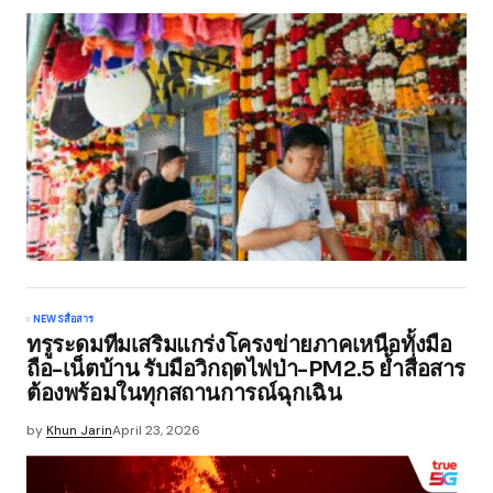
NEWS
สื่อสาร
ทรูระดมทีมเสริมแกร่งโครงข่ายภาคเหนือทั้งมือ
ถือ-เน็ตบ้าน รับมือวิกฤตไฟป่า-PM2.5 ย้ำสื่อสาร
ต้องพร้อมในทุกสถานการณ์ฉุกเฉิน
by
Khun Jarin
April 23, 2026