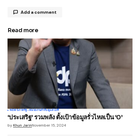
Add a comment
Read more
Your email address will not be published.
Required fields are marked
*
Comment
*
Your Name
*
NEWS
ภาครัฐ-หน่วยงานกำกับดูแล
ไอที
‘ประเสริฐ’ รวมพลัง ตั้งเป้าข้อมูลรั่วไหลเป็น ‘0’
Your E-mail
*
by
Khun Jarin
November 15, 2024
Save my name, email, and website in this