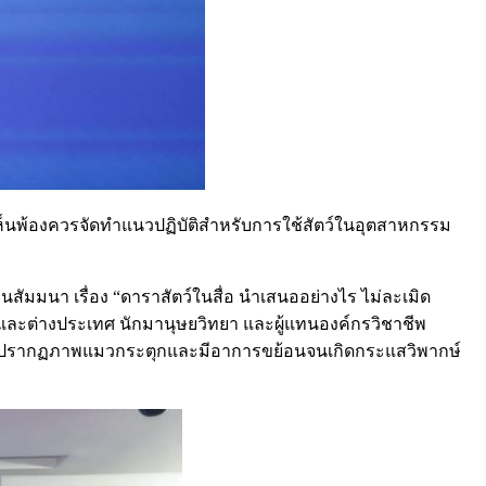
ห็นพ้องควรจัดทำแนวปฏิบัติสำหรับการใช้สัตว์ในอุตสาหกรรม
ัมมนา เรื่อง “ดาราสัตว์ในสื่อ นำเสนออย่างไร ไม่ละเมิด
ทยและต่างประเทศ นักมานุษยวิทยา และผู้แทนองค์กรวิชาชีพ
นึ่ง ปรากฏภาพแมวกระตุกและมีอาการขย้อนจนเกิดกระแสวิพากษ์