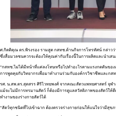
ศ.กิตติคุณ ดร.พิรงรอง รามสูต กสทช.ด้านกิจการโทรทัศน์ กล่าว
ซึ่งสื่อมวลชนควรจะต้องให้คุณค่ากับเรื่องนี้ในการผลิตและนำเสน
“กสทช.ไม่ได้มีหน้าที่แค่ลงโทษหรือไปทำอะไรตามแรงกดดันของสังคม 
การพูดคุยกับวิทยากรเพื่อมาทำงานร่วมกับองค์กรวิชาชีพและกสทช.
รศ. น.สพ.ดร.สุดสรร ศิริไวทยพงศ์ จากคณะสัตวแพทยศาสตร์ จุฬาลงก
แม้จะไม่มีการทรมานสัตว์ ก็ต้องมีการดูแลสวัสดิภาพของสัตว์ให้
ทำงานของร่างกายสัตว์ได้
“สัตว์ทุกชนิดที่ไปเข้าฉาก ต้องตรวจร่างกายก่อนให้แน่ใจว่ามีส