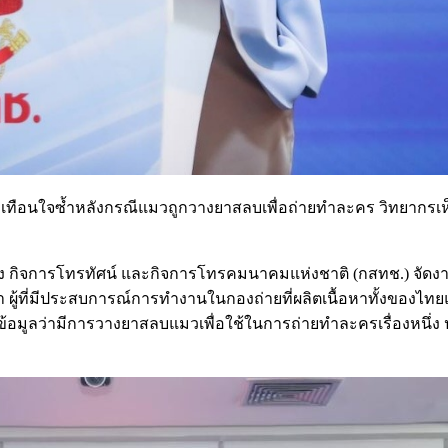
สะเทือนใจซ้ำหลังกรณีแมวถูกวางยาสลบเพื่อถ่ายทำละคร วิทยากรเ
ง กิจการโทรทัศน์ และกิจการโทรคมนาคมแห่งชาติ (กสทช.) จัดงานส
ภา ผู้ที่มีประสบการณ์การทำงานในกองถ่ายที่ผลิตเนื้อหาทั้งของไ
ีมีข้อมูลว่ามีการวางยาสลบแมวเพื่อใช้ในการถ่ายทำละครเรื่องห