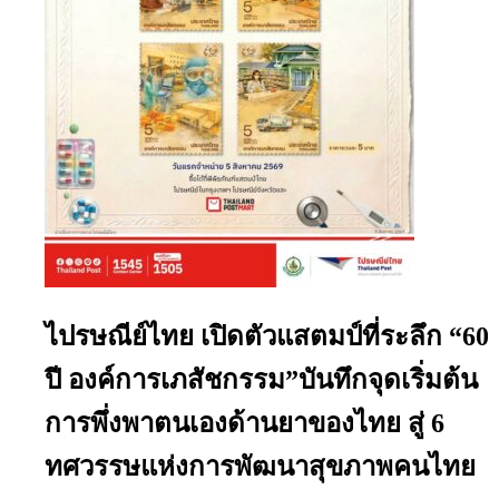
ไปรษณีย์ไทย เปิดตัวแสตมป์ที่ระลึก “60
ปี องค์การเภสัชกรรม”บันทึกจุดเริ่มต้น
การพึ่งพาตนเองด้านยาของไทย สู่ 6
ทศวรรษแห่งการพัฒนาสุขภาพคนไทย