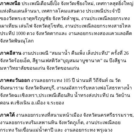
ภาคเหนือ
ประเพณีเดือนยี่เป็ง จังหวัดเชียงใหม่, เทศกาลสุดยิ่งใหญ่
แห่งดินแดนล้านนา, เทศกาลโคมแสนดวง ประเพณีประจำปี
ของวัดพระธาตุหริภุญชัย จังหวัดลำพูน, งานประเพณีลอยกระทง
เผาเทียน เล่นไฟ จังหวัดสุโขทัย, งานประเพณีลอยกระทงสายไหล
ประทีป 1000 ดวง จังหวัดตากและ งานลอยกระทงสองแควแลอดีต
จังหวัดพิษณุโลก
ภาคอีสาน
งานประเพณี “สมมาน้ำ คืนเพ็ง เส็งประทีป” ครั้งที่ 26
จังหวัดร้อยเอ็ด, สีฐานเฟสติวัล”บุญสมมาบูชานาค” ณ บึงสีฐาน
มหาวิทยาลัยขอนแก่น จังหวัดขอนแก่น
ภาคตะวันออก
งานลอยกระทง 105 ปี น่านนที วิถีจันท์ ณ วัด
จันทนาราม จังหวัดจันทบุรี, งานนมัสการรับหลวงพ่อโสธรทางน้ำ
จังหวัดฉะเชิงเทรา,ประเพณีเดือนสิบ น้ำทรงส่งประทีป ณ วัดบ้าน
ดอน ต.เชิงเนิน อ.เมือง จ.ระยอง
ภาคใต้
งานลอยกระทงที่สนามหน้าเมือง จังหวัดนครศรีธรรมราช,
งานลอยกระทงริมเลพานหิน จังหวัดภูเก็ต, งานประเพณีลอย
กระทง ริมเขื่อนแม่น้ำตาปี และ งานลอยกระทง พรุเฉวง