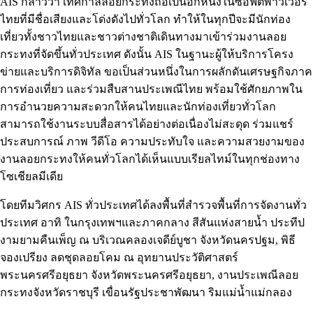
AIS กล่าวว่า เทศกาลลอยกระทงถือเป็นอีกหนึ่งในซอฟต์พาวเวอร์
ไทยที่มีชื่อเสียงและโด่งดังไปทั่วโลก ทำให้ในทุกปีจะมีนักท่อง
เที่ยวทั้งชาวไทยและชาวต่างชาติเดินทางมาเข้าร่วมงานลอย
กระทงที่จัดขึ้นทั่วประเทศ ดังนั้น AIS ในฐานะผู้ให้บริการโครง
ข่ายและบริการดิจิทัล ขอเป็นส่วนหนึ่งในการผลักดันเศรษฐกิจภาค
การท่องเที่ยว และร่วมสืบสานประเพณีไทย พร้อมใช้ศักยภาพใน
การอำนวยความสะดวกให้คนไทยและนักท่องเที่ยวทั่วโลก
สามารถใช้งานระบบสื่อสารได้อย่างต่อเนื่องไม่สะดุด ร่วมแชร์
ประสบการณ์ ภาพ วีดีโอ ความประทับใจ และความสวยงามของ
งานลอยกระทงให้คนทั่วโลกได้เห็นแบบเรียลไทม์ในทุกช่องทาง
โซเชียลมีเดีย
โดยทีมวิศกร AIS ทั่วประเทศได้ลงพื้นที่สำรวจพื้นที่การจัดงานทั่ว
ประเทศ อาทิ ในกรุงเทพฯและภาคกลาง สีสันแห่งสายน้ำ ประทีป
งามยามคืนเพ็ญ ณ บริเวณคลองเจดีย์บูชา จังหวัดนครปฐม, พิธี
จองเปรียง ลดชุดลอยโคม ณ อุทยานประวัติศาสตร์
พระนครศรีอยุธยา จังหวัดพระนครศรีอยุธยา, งานประเพณีลอย
กระทงจังหวัดราชบุรี เขื่อนรัฐประชาพัฒนา ริมแม่น้ำแม่กลอง