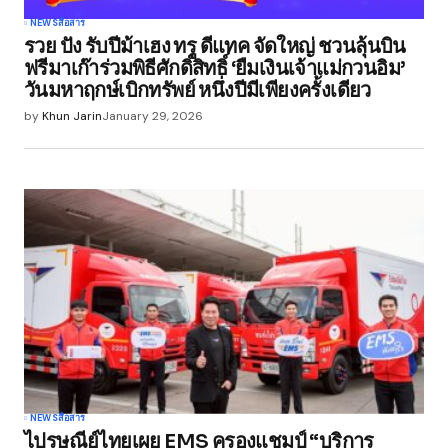
NEWS
สื่อสาร
รวย ปัง รับปีม้าเฮง ทรู ดีแทค จัดใหญ่ ชวนลุ้นบิน
ฟรีมาเก๊าร่วมพิธีศักดิ์สิทธิ์ ‘ยืมเงินเจ้าแม่กวนอิม’
วันมหาฤกษ์เบิกทรัพย์ หนึ่งปีมีเพียงครั้งเดียว
by
Khun Jarin
January 29, 2026
NEWS
สื่อสาร
ไปรษณีย์ไทยเผย EMS ครองแชมป์ “บริการ