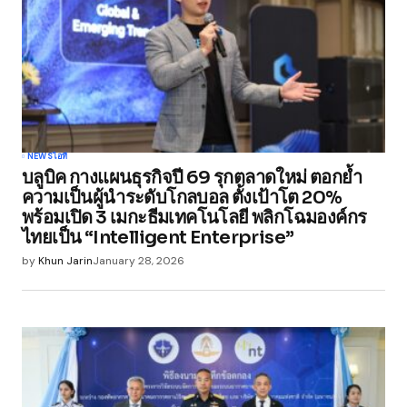
Comment
*
Your Name
*
NEWS
ไอที
บลูบิค กางแผนธุรกิจปี 69 รุกตลาดใหม่ ตอกย้ำ
Your E-mail
*
ความเป็นผู้นำระดับโกลบอล ตั้งเป้าโต 20%
พร้อมเปิด 3 เมกะธีมเทคโนโลยี พลิกโฉมองค์กร
ไทยเป็น “Intelligent Enterprise”
Save my name, email, and website in this
browser for the next time I comment.
by
Khun Jarin
January 28, 2026
Submit Comment