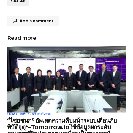
THAILAND
Add a comment
Read more
Your email address will not be published.
Required fields are marked
*
Comment
*
Your Name
*
NEWS
ภาครัฐ-หน่วยงานกำกับดูแล
“ไชยชนก” อัพเดตความคืบหน้าระบบเตือนภัย
Your E-mail
*
พิบัติอุตุฯ-Tomorrow.ioใช้ข้อมูลยกระดับ