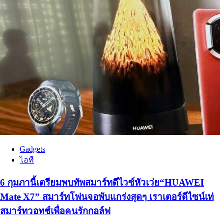
Gadgets
ไอที
6 กุมภานี้เตรียมพบทัพสมาร์ทดีไวซ์หัวเว่ย“HUAWEI
Mate X7” สมาร์ทโฟนจอพับแกร่งสุดๆ เราเตอร์ดีไซน์เท่
สมาร์ทวอทช์เพื่อคนรักกอล์ฟ