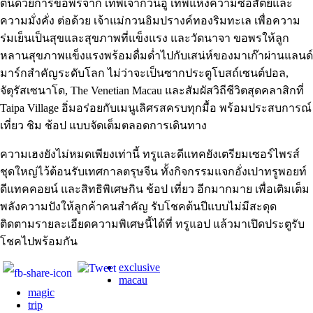
ต้นด้วยการขอพรจาก เทพเจ้ากวนอู เทพแห่งความซื่อสัตย์และ
ความมั่งคั่ง ต่อด้วย เจ้าแม่กวนอิมปรางค์ทองริมทะเล เพื่อความ
ร่มเย็นเป็นสุขและสุขภาพที่แข็งแรง และวัดนาจา ขอพรให้ลูก
หลานสุขภาพแข็งแรงพร้อมดื่มด่ำไปกับเสน่ห์ของมาเก๊าผ่านแลนด์
มาร์กสำคัญระดับโลก ไม่ว่าจะเป็นซากประตูโบสถ์เซนต์ปอล,
จัตุรัสเซนาโด, The Venetian Macau และสัมผัสวิถีชีวิตสุดคลาสิกที่
Taipa Village อิ่มอร่อยกับเมนูเลิศรสครบทุกมื้อ พร้อมประสบการณ์
เที่ยว ชิม ช้อป แบบจัดเต็มตลอดการเดินทาง
ความเฮงยังไม่หมดเพียงเท่านี้ ทรูและดีแทคยังเตรียมเซอร์ไพรส์
ชุดใหญ่ไว้ต้อนรับเทศกาลตรุษจีน ทั้งกิจกรรมแจกอั่งเปาทรูพอยท์
ดีแทคคอยน์ และสิทธิพิเศษกิน ช้อป เที่ยว อีกมากมาย เพื่อเติมเต็ม
พลังความปังให้ลูกค้าคนสำคัญ รับโชคต้นปีแบบไม่มีสะดุด
ติดตามรายละเอียดความพิเศษนี้ได้ที่ ทรูแอป แล้วมาเปิดประตูรับ
โชคไปพร้อมกัน
exclusive
macau
magic
trip