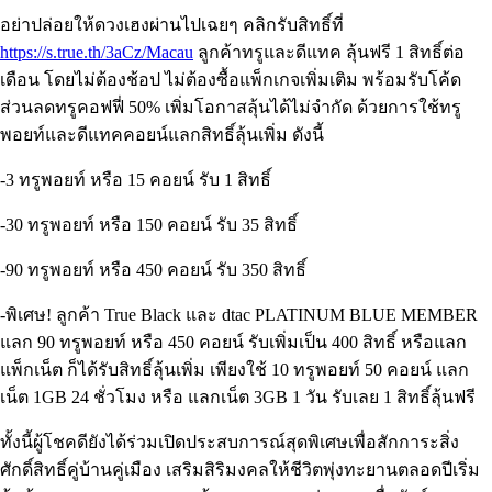
อย่าปล่อยให้ดวงเฮงผ่านไปเฉยๆ คลิกรับสิทธิ์ที่
https://s.true.th/3aCz/Macau
ลูกค้าทรูและดีแทค ลุ้นฟรี 1 สิทธิ์ต่อ
เดือน โดยไม่ต้องช้อป ไม่ต้องซื้อแพ็กเกจเพิ่มเติม พร้อมรับโค้ด
ส่วนลดทรูคอฟฟี่ 50% เพิ่มโอกาสลุ้นได้ไม่จำกัด ด้วยการใช้ทรู
พอยท์และดีแทคคอยน์แลกสิทธิ์ลุ้นเพิ่ม ดังนี้
-3 ทรูพอยท์ หรือ 15 คอยน์ รับ 1 สิทธิ์
-30 ทรูพอยท์ หรือ 150 คอยน์ รับ 35 สิทธิ์
-90 ทรูพอยท์ หรือ 450 คอยน์ รับ 350 สิทธิ์
-พิเศษ! ลูกค้า True Black และ dtac PLATINUM BLUE MEMBER
แลก 90 ทรูพอยท์ หรือ 450 คอยน์ รับเพิ่มเป็น 400 สิทธิ์ หรือแลก
แพ็กเน็ต ก็ได้รับสิทธิ์ลุ้นเพิ่ม เพียงใช้ 10 ทรูพอยท์ 50 คอยน์ แลก
เน็ต 1GB 24 ชั่วโมง หรือ แลกเน็ต 3GB 1 วัน รับเลย 1 สิทธิ์ลุ้นฟรี
ทั้งนี้ผู้โชคดียังได้ร่วมเปิดประสบการณ์สุดพิเศษเพื่อสักการะสิ่ง
ศักดิ์สิทธิ์คู่บ้านคู่เมือง เสริมสิริมงคลให้ชีวิตพุ่งทะยานตลอดปีเริ่ม