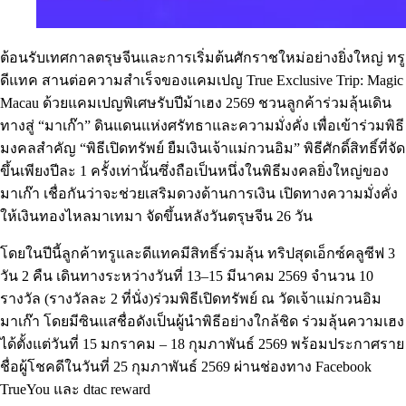
ต้อนรับเทศกาลตรุษจีนและการเริ่มต้นศักราชใหม่อย่างยิ่งใหญ่ ทรู
ดีแทค สานต่อความสำเร็จของแคมเปญ True Exclusive Trip: Magic
Macau ด้วยแคมเปญพิเศษรับปีม้าเฮง 2569 ชวนลูกค้าร่วมลุ้นเดิน
ทางสู่ “มาเก๊า” ดินแดนแห่งศรัทธาและความมั่งคั่ง เพื่อเข้าร่วมพิธี
มงคลสำคัญ “พิธีเปิดทรัพย์ ยืมเงินเจ้าแม่กวนอิม” พิธีศักดิ์สิทธิ์ที่จัด
ขึ้นเพียงปีละ 1 ครั้งเท่านั้นซึ่งถือเป็นหนึ่งในพิธีมงคลยิ่งใหญ่ของ
มาเก๊า เชื่อกันว่าจะช่วยเสริมดวงด้านการเงิน เปิดทางความมั่งคั่ง
ให้เงินทองไหลมาเทมา จัดขึ้นหลังวันตรุษจีน 26 วัน
โดยในปีนี้ลูกค้าทรูและดีแทคมีสิทธิ์ร่วมลุ้น ทริปสุดเอ็กซ์คลูซีฟ 3
วัน 2 คืน เดินทางระหว่างวันที่ 13–15 มีนาคม 2569 จำนวน 10
รางวัล (รางวัลละ 2 ที่นั่ง)ร่วมพิธีเปิดทรัพย์ ณ วัดเจ้าแม่กวนอิม
มาเก๊า โดยมีซินแสชื่อดังเป็นผู้นำพิธีอย่างใกล้ชิด ร่วมลุ้นความเฮง
ได้ตั้งแต่วันที่ 15 มกราคม – 18 กุมภาพันธ์ 2569 พร้อมประกาศราย
ชื่อผู้โชคดีในวันที่ 25 กุมภาพันธ์ 2569 ผ่านช่องทาง Facebook
TrueYou และ dtac reward