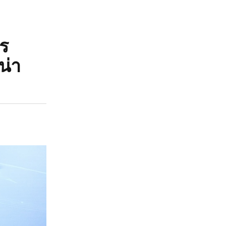
าร
น่า