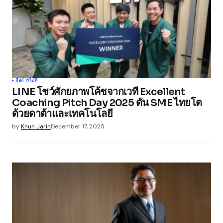
Comment
*
Your Name
*
สื่อสาร
ไอที
LINE โชว์ศักยภาพโค้ชจากเวที Excellent
Your E-mail
*
Coaching Pitch Day 2025 ดัน SME ไทยโต
ด้วยดาต้าและเทคโนโลยี
Save my name, email, and website in this
by
Khun Jarin
December 17, 2025
browser for the next time I comment.
Submit Comment