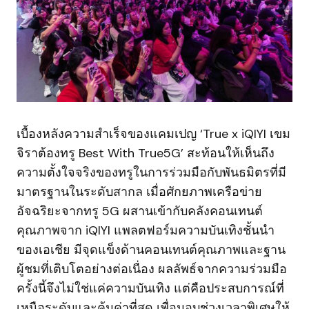
เบื้องหลังความสำเร็จของแคมเปญ ‘True x iQIYI เขม
จิราต้องทรู Best With True5G’ สะท้อนให้เห็นถึง
ความตั้งใจจริงของทรูในการร่วมมือกับพันธมิตรที่มี
มาตรฐานในระดับสากล เมื่อศักยภาพเครือข่าย
อัจฉริยะจากทรู 5G ผสานเข้ากับคลังคอนเทนต์
คุณภาพจาก iQIYI แพลตฟอร์มความบันเทิงชั้นนำ
ของเอเชีย มีจุดแข็งด้านคอนเทนต์คุณภาพและฐาน
ผู้ชมที่เติบโตอย่างต่อเนื่อง ผลลัพธ์จากความร่วมมือ
ครั้งนี้จึงไม่ใช่แค่ความบันเทิง แต่คือประสบการณ์ที่
เหนือระดับและคุ้มค่าที่สุด เพื่อมอบช่วงเวลาพิเศษให้