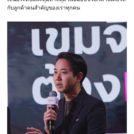
กับลูกค้าคนสำคัญของเราทุกคน