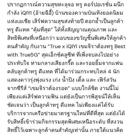
ปรากฏการณ์ความสุขทะลุจอ ทรู คอร์ปอเรชั่น ผนึก
กำลัง iQIYI (อ้ายฉีอี้) บ้านของความบันเทิงยอดนิยม
แห่งเอเชีย เสิร์ฟความสุขส่งท้ายปี ตอกย้ำเป็นลูกค้า
ทรู ดีแทค “คุ้มที่สุด” ได้ทั้งสัญญาณคุณภาพ และ
สิทธิพิเศษที่เหนือกว่า มอบของขวัญชิ้นพิเศษให้ลูกค้า
คนสำคัญ กับงาน “True x iQIYI เขมจิราต้องทรู Best
with True5G” สุดเอ็กซ์คลูซีฟ ที่เพิ่งจบลงไปอย่าง
ประทับใจ ท่ามกลางเสียงกรี๊ด และรอยยิ้มจากแฟน
คลับลูกค้าทรู ดีแทค ที่ได้มาร่วมกระทบไหล่ 4 นัก
แสดงดาวรุ่งพุ่งแรง เก่ง น้ำปิง เติ้ล และ เฟิร์สวัน
จากซีรีส์ “เขมจิราต้องรอด” แบบใกล้ชิด งานนี้ไม่
เพียงแค่เสิร์ฟความฟิน แต่ยังเป็นการพิสูจน์ให้เห็น
ชัดเจนว่า เป็นลูกค้าทรู ดีแทค ไม่เพียงแค่ได้รับ
บริการจากเครือข่ายมาตรฐานใหม่ที่ดีที่สุด แต่ยังได้
รับสิทธิ์เข้าร่วมกิจกรรมสุดพิเศษเหนือระดับ ที่สงวน
สิทธิ์ไว้เฉพาะลูกค้าคนสำคัญเท่านั้น ภายใต้แนวคิด