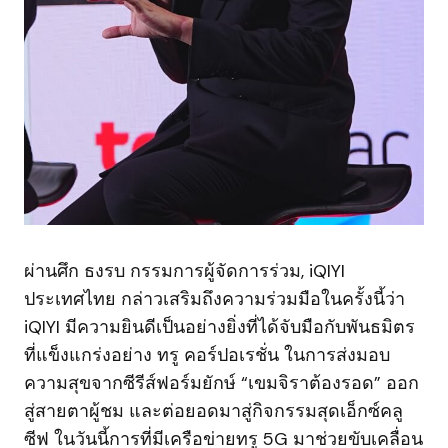
ผ่านศึก ธงรบ กรรมการผู้จัดการร่วม, iQIYI
ประเทศไทย กล่าวเสริมถึงความร่วมมือในครั้งนี้ว่า
iQIYI มีความยินดีเป็นอย่างยิ่งที่ได้จับมือกับพันธมิตร
ที่แข็งแกร่งอย่าง ทรู คอร์ปอเรชั่น ในการส่งมอบ
ความสุขจากซีรีส์ฟอร์มยักษ์ “เขมจิราต้องรอด” ออก
สู่สายตาผู้ชม และต่อยอดมาสู่กิจกรรมสุดเอ็กซ์คลู
ซีฟ ในวันนี้การที่มีเครือข่ายทรู 5G มาช่วยขับเคลื่อน