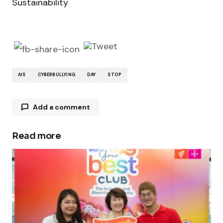
Sustainability
AIS
CYBERBULLYING
DAY
STOP
Add a comment
Read more
Your email address will not be published.
Required fields are marked
*
Comment
*