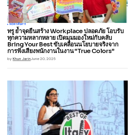
Your Name
*
NEWS
สื่อสาร
ทรู ย้ำจุดยืนสร้าง Workplace ปลอดภัย โอบรับ
Your E-mail
*
ทุกความหลากหลาย เปิดมุมมองใหม่กับคลับ
Bring Your Best ขับเคลื่อนนโยบายจริงจาก
การฟังเสียงพนักงานในงาน “True Colors”
Save my name, email, and website in this
browser for the next time I comment.
by
Khun Jarin
June 20, 2025
Submit Comment