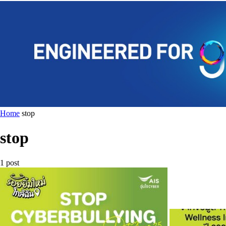
Home
stop
stop
1 post