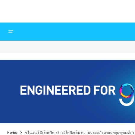
Home
ชไนเดอร์ อิเล็คทริค สร้างอีโคซิสเต็ม ความปลอดภัยครอบคลุมทุกองค์กร