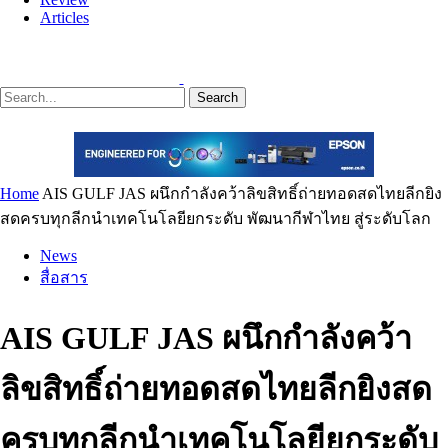
Articles
Search
Home
AIS GULF JAS ผนึกกำลังคว้าลิขสิทธิ์ถ่ายทอดสดไทยลีกยิง
สดครบทุกลีกนำเทคโนโลยียกระดับ พัฒนากีฬาไทย สู่ระดับโลก
News
สื่อสาร
AIS GULF JAS ผนึกกำลังคว้า
ลิขสิทธิ์ถ่ายทอดสดไทยลีกยิงสด
ครบทุกลีกนำเทคโนโลยียกระดับ