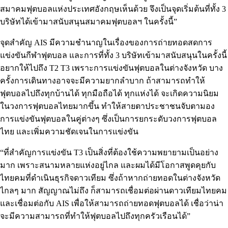
สมาคมฟุตบอลแห่งประเทศอังกฤษเห็นด้วย จึงเป็นจุดเริ่มต้นที่ทั้ง 3
บริษัทได้เข้ามาสนับสนุนสมาคมฟุตบอลฯ ในครั้งนี้”
จุดสำคัญ AIS มีความชำนาญในเรื่องของการถ่ายทอดสดการ
แข่งขันกีฬาฟุตบอล และการที่ทั้ง 3 บริษัทเข้ามาสนับสนุนในครั้งนี้
อยากให้ไปถึง T2 T3 เพราะการแข่งขันฟุตบอลในต่างจังหวัด บาง
ครั้งการเดินทางอาจจะมีความยากลำบาก ถ้าสามารถทำให้
ฟุตบอลไปถึงทุกบ้านได้ ทุกมือถือได้ ทุกแห่งได้ จะเกิดความนิยม
ในวงการฟุตบอลไทยมากขึ้น ทำให้สายตาประชาชนจับตามอง
การแข่งขันฟุตบอลในคู่ต่างๆ ซึ่งเป็นการยกระดับวงการฟุตบอล
ไทย และเพิ่มความชัดเจนในการแข่งขัน
“ที่สำคัญการแข่งขัน T3 เป็นสิ่งที่ต้องใช้ความพยายามเป็นอย่าง
มาก เพราะสนามหลายแห่งอยู่ไกล และผมได้มีโอกาสพูดคุยกับ
ไทยคมที่ดำเนินธุรกิจดาวเทียม ซึ่งถ้าหากถ่ายทอดในต่างจังหวัด
ไกลๆ มาก สัญญาณไม่ถึง ก็สามารถเชื่อมต่อผ่านดาวเทียมไทยคม
และเชื่อมต่อกับ AIS เพื่อให้สามารถถ่ายทอดฟุตบอลได้ เชื่อว่าน่า
จะมีความสามารถที่ทำให้ฟุตบอลไปถึงทุกครัวเรือนได้”