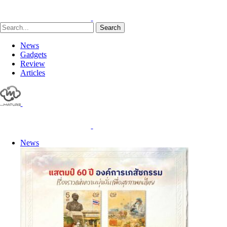
Search
News
Gadgets
Review
Articles
News