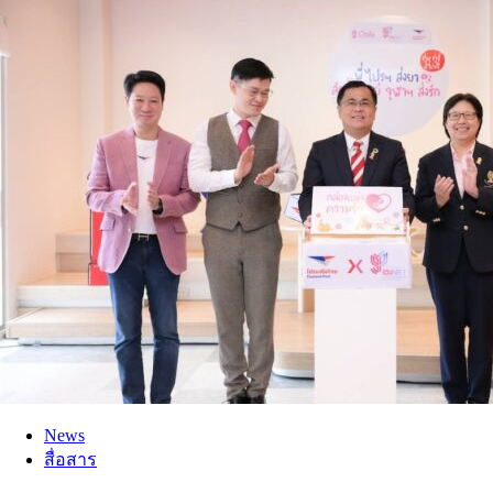
News
สื่อสาร