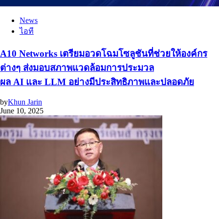
News
ไอที
A10 Networks เตรียมอวดโฉมโซลูชันที่ช่วยให้องค์กร
ต่างๆ ส่งมอบสภาพแวดล้อมการประมวล
ผล AI และ LLM อย่างมีประสิทธิภาพและปลอดภัย
by
Khun Jarin
June 10, 2025