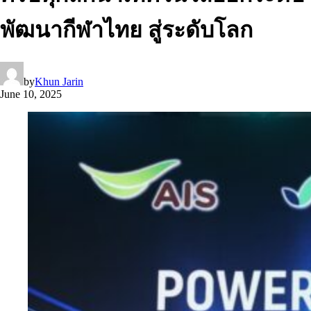
พัฒนากีฬาไทย สู่ระดับโลก
by
Khun Jarin
June 10, 2025