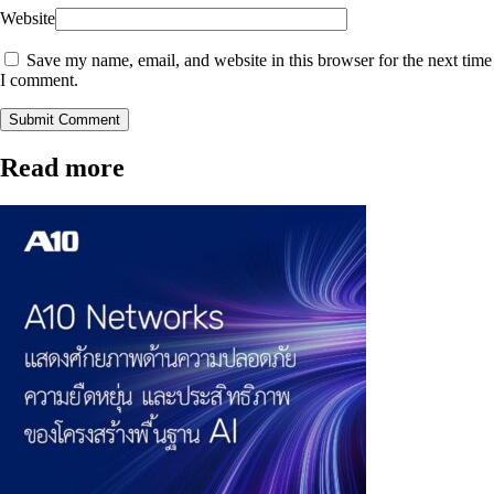
Website
Save my name, email, and website in this browser for the next time
I comment.
Submit Comment
Read more