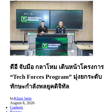
ดีอี จับมือ กลาโหม เดินหน้าโครงการ
“Tech Forces Program” มุ่งยกระดับ
ทักษะกำลังพลยุคดิจิทัล
by
Khun Jarin
August 8, 2026
Gadgets
Review