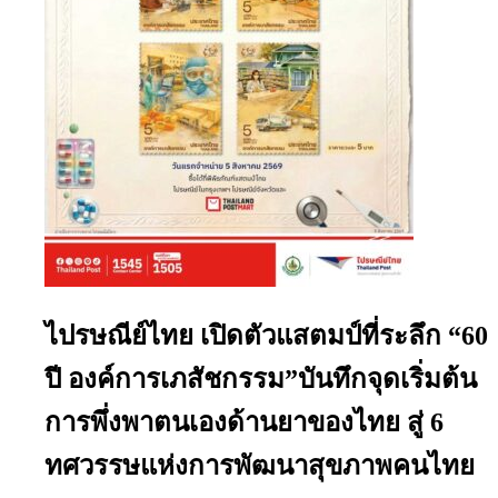
ไปรษณีย์ไทย เปิดตัวแสตมป์ที่ระลึก “60
ปี องค์การเภสัชกรรม”บันทึกจุดเริ่มต้น
การพึ่งพาตนเองด้านยาของไทย สู่ 6
ทศวรรษแห่งการพัฒนาสุขภาพคนไทย