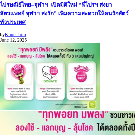
ไปรษณีย์ไทย–จุฬาฯ เปิดมิติใหม่ “พี่ไปรฯ ส่งยา
สัตวแพทย์ จุฬาฯ ส่งรัก” เพิ่มความสะดวกให้คนรักสัตว์
ทั่วประเทศ
by
Khun Jarin
June 12, 2025