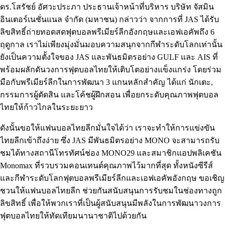
ดร.โสรัชย์ อัศวะประภา ประธานเจ้าหน้าที่บริหาร บริษัท จัสมิน
อินเตอร์เนชั่นแนล จำกัด (มหาชน) กล่าวว่า จากการที่ JAS ได้รับ
ลิขสิทธิ์ถ่ายทอดสดฟุตบอลพรีเมียร์ลีกอังกฤษและเอฟเอคัพถึง 6
ฤดูกาล เราไม่เพียงมุ่งมั่นมอบความสนุกจากกีฬาระดับโลกเท่านั้น
ยังเป็นความตั้งใจของ JAS และพันธมิตรอย่าง GULF และ AIS ที่
พร้อมผลักดันวงการฟุตบอลไทยให้เติบโตอย่างแข็งแกร่ง โดยร่วม
มือกับพรีเมียร์ลีกในการพัฒนา 3 แกนหลักสำคัญ ได้แก่ นักเตะ,
กรรมการผู้ตัดสิน และโค้ชผู้ฝึกสอน เพื่อยกระดับคุณภาพฟุตบอล
ไทยให้ก้าวไกลในระยะยาว
ดังนั้นขอให้แฟนบอลไทยลีกมั่นใจได้ว่า เราจะทำให้การแข่งขัน
ไทยลีกเข้าถึงง่าย ซึ่ง JAS มีพันธมิตรอย่าง MONO จะสามารถรับ
ชมได้ทางสถานีโทรทัศน์ช่อง MONO29 และสมาชิกแอปพลิเคชัน
Monomax ที่รวบรวมคอนเทนต์คุณภาพไว้มากที่สุด ทั้งหนังซีรีส์
และกีฬาระดับโลกฟุตบอลพรีเมียร์ลีกและเอฟเอคัพอังกฤษ ขอเชิญ
ชวนให้แฟนบอลไทยลีก ช่วยกันสนับสนุนการรับชมในช่องทางถูก
ลิขสิทธิ์ เพื่อให้พวกเราที่เป็นผู้สนับสนุนมีพลังในการพัฒนาวงการ
ฟุตบอลไทยให้ทัดเทียมนานาชาติไปด้วยกัน