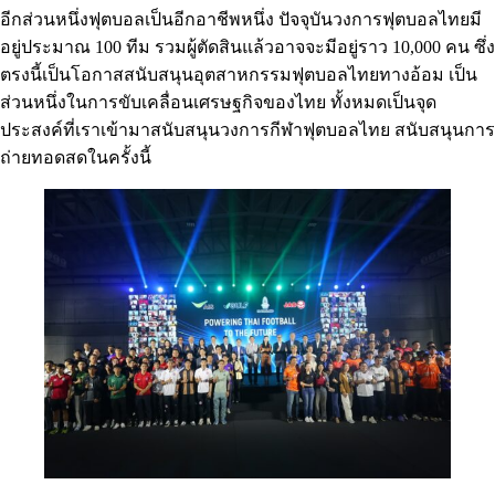
อีกส่วนหนึ่งฟุตบอลเป็นอีกอาชีพหนึ่ง ปัจจุบันวงการฟุตบอลไทยมี
อยู่ประมาณ 100 ทีม รวมผู้ตัดสินแล้วอาจจะมีอยู่ราว 10,000 คน ซึ่ง
ตรงนี้เป็นโอกาสสนับสนุนอุตสาหกรรมฟุตบอลไทยทางอ้อม เป็น
ส่วนหนึ่งในการขับเคลื่อนเศรษฐกิจของไทย ทั้งหมดเป็นจุด
ประสงค์ที่เราเข้ามาสนับสนุนวงการกีฬาฟุตบอลไทย สนับสนุนการ
ถ่ายทอดสดในครั้งนี้