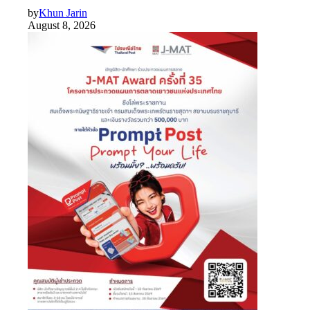
by
Khun Jarin
August 8, 2026