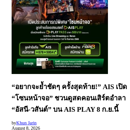
“อยากจะย้ำชัดๆ ครั้งสุดท้าย!” AIS เปิด
“โซนหน้าจอ” ชวนดูสดคอนเสิร์ตอำลา
“อัสนี-วสันต์” บน AIS PLAY 8 ก.ย.นี้
by
Khun Jarin
August 8, 2026