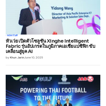
Your Name
*
NEWS
ไอที
หัวเว่ย เปิดตัวโซลูชัน Xinghe Intelligent
Your E-mail
*
Fabric รุ่นอัปเกรดในภูมิภาคเอเชียแปซิฟิก ขับ
เคลื่อนสู่ยุค AI
Save my name, email, and website in this
by
Khun Jarin
June 10, 2025
browser for the next time I comment.
Submit Comment