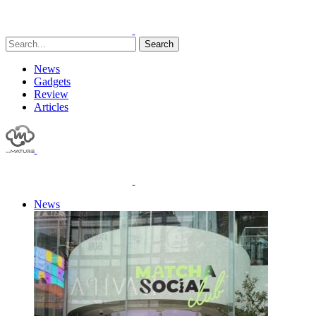
Search
News
Gadgets
Review
Articles
News