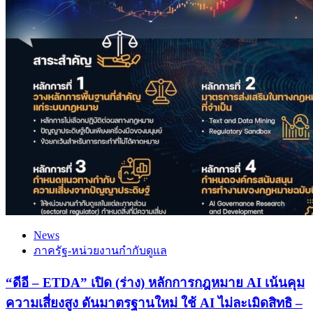
News
ภาครัฐ-หน่วยงานกำกับดูแล
“ดีอี – ETDA” เปิด (ร่าง) หลักการกฎหมาย AI เน้นคุม
ความเสี่ยงสูง ดันมาตรฐานใหม่ ใช้ AI ไม่ละเมิดสิทธิ –