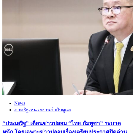
News
ภาครัฐ-หน่วยงานกำกับดูแล
“ประเสริฐ” เตือนข่าวปลอม “ไทย-กัมพูชา” ระบาด
หนัก โดยเฉพาะข่าวปลอมเรื่องเตรียมประกาศปิดด่าน