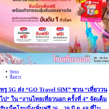
News
สื่อสาร
ทรู 5G ส่ง “GO Travel SIM” ชวน “เที่ยววน
ไป” ใน “งานไทยเที่ยวนอก ครั้งที่ 4” จัดเต็ม
รับเน็ตโรมมิ่งเพิ่มฟรี 26 – 29 มิ.ย. 68 ที่ไบ