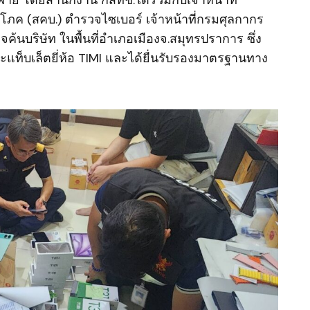
ระพาย โดยสำนักงาน กสทช.ได้ร่วมกับเจ้าหน้าที่
ภค (สคบ.) ตำรวจไซเบอร์ เจ้าหน้าที่กรมศุลกากร
ค้นบริษัท ในพื้นที่อำเภอเมืองจ.สมุทรปราการ ซึ่ง
ละแท็บเล็ตยี่ห้อ TIMI และได้ยื่นรับรองมาตรฐานทาง