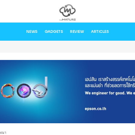
NEWS
GADGETS
REVIEW
ARTICLES
โฆษณา