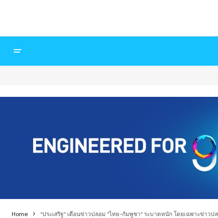
Home
“ประเสริฐ” เตือนข่าวปลอม “ไทย-กัมพูชา” ระบาดหนัก โดยเฉพาะข่าวปลอม