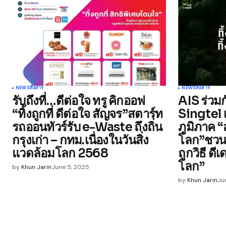
NEWS
สื่อสาร
NEWS
สื่อสาร
รับถึงที่…ดีต่อใจ ทรู คิกออฟ
AIS ร่วม
“ทิ้งถูกที่ ดีต่อใจ สัญจร”สตาร์ท
Singtel 
รถออนทัวร์รับ e-Waste ถึงถิ่น
ภูมิภาค 
กรุงเก่า – กทม.เนื่องในวันสิ่ง
โลก”ชวนท
แวดล้อมโลก 2568
ถูกวิธี ดี
โลก”
by
Khun Jarin
June 5, 2025
by
Khun Jarin
Ju