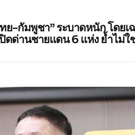
“ไทย-กัมพูชา” ระบาดหนัก โดยเ
ิดด่านชายแดน 6 แห่ง ย้ำไม่ใช่เ