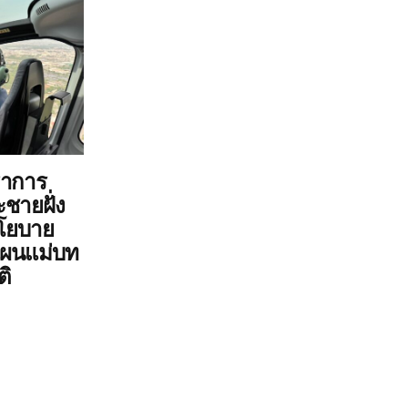
ราการ
ชายฝั่ง
โยบาย
ำแผนแม่บท
ติ