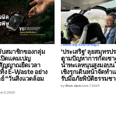
NEWS
ภาครัฐ-หน่วยงานกำกับดูแล
กับสมาชิกของกลุ่ม
‘ประเสริฐ’ ลุยสมุทรป
เปิดแคมเปญ
ตามปัญหาการกัดเซาะ
“สัญญาณยืดเวลา
น้ำทะเลหนุนสูงมอบน
ิ้ง E-Waste อย่าง
เชิงรุกเดินหน้าจัดท
เดย์ “วันสิ่งแวดล้อม
รับมือภัยพิบัติธรรมชา
by
Khun Jarin
June 7, 2025
ne 5, 2025