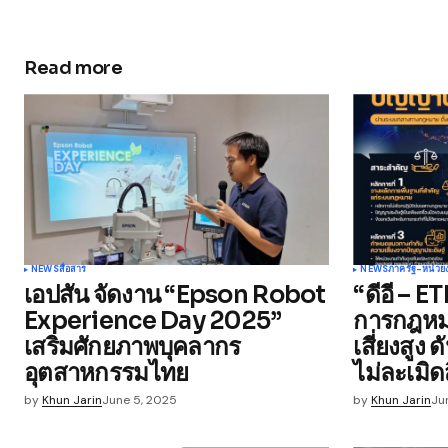
Read more
Your email address will not be publ
Comment
*
Your Name
*
NEWS
สื่อสาร
NEWS
ภาครัฐ-หน่วย
เอปสัน จัดงาน “Epson Robot
“ดีอี – ET
Save my name, email, and websit
Experience Day 2025”
การกฎหมา
this browser for the next time I
comment.
เสริมศักยภาพบุคลากร
เสี่ยงสูง
อุตสาหกรรมไทย
ไม่ละเมิด
Submit Comment
by
Khun Jarin
June 5, 2025
by
Khun Jarin
Ju