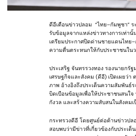
ดีอีเตือนข่าวปลอม “ไทย–กัมพูชา” ร
รับข้อมูลจากแหล่งข่าวทางการเท่านั้
เตรียมประกาศปิดด่านชายแดนไทย–กัม
ความตื่นตระหนกให้กับประชาชนในว
ประเสริฐ จันทรรวงทอง รองนายกรัฐมน
เศรษฐกิจและสังคม (ดีอี) เปิดเผยว่า
ภาพ อ้างอิงถึงประเด็นความสัมพันธ์
บิดเบือนข้อมูลเพื่อให้ประชาชนสนใจ
กังวล และสร้างความสับสนในสังคมเป
กระทรวงดีอี โดยศูนย์ต่อต้านข่าวป
สอบพบว่ามีข่าวที่เกี่ยวข้องกับประเด็