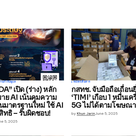
ished.
Required fields are marked
*
Your E-mail
*
งานกำกับดูแล
NEWS
สื่อสาร
DA” เปิด (ร่าง) หลัก
กสทช. จับมือถือเถื่อนยี
e in
ย AI เน้นคุมความ
‘TIMI’ เกือบ 1 หมื่นเครื
 ดันมาตรฐานใหม่ ใช้ AI
5G ไม่ได้ตามโฆษณา
สิทธิ – รับผิดชอบ!
by
Khun Jarin
June 5, 2025
ne 5, 2025