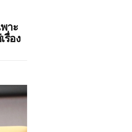
ฉพาะ
รื่อง