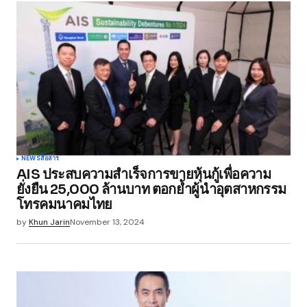
Your email address will not be published.
Required fields are marked
*
Comment
*
Your Name
*
NEWS
สื่อสาร
AIS ประสบความสำเร็จการขายหุ้นกู้เพื่อความ
Your E-mail
*
ยั่งยืน 25,000 ล้านบาท ตอกย้ำผู้นำอุตสาหกรรม
โทรคมนาคมไทย
Save my name, email, and website in this
by
Khun Jarin
November 13, 2024
browser for the next time I comment.
Submit Comment