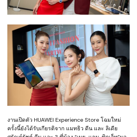
งานเปิดตัว HUAWEI Experience Store โฉมใหม่
ครั้งนี้ยังได้รับเกียรติจาก แมทธิว ดีน และ ลิเดีย
ศรัณย์รัชต์ ดีน และ 3 พี่น้อง “เนย-แจม-พิกเล็ท”มา