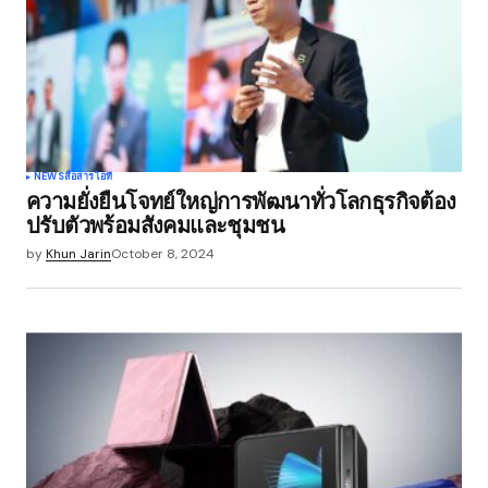
Comment
*
Your Name
*
NEWS
สื่อสาร
ไอที
ความยั่งยืนโจทย์ใหญ่การพัฒนาทั่วโลกธุรกิจต้อง
Your E-mail
*
ปรับตัวพร้อมสังคมและชุมชน
by
Khun Jarin
October 8, 2024
Save my name, email, and website in this
browser for the next time I comment.
Submit Comment