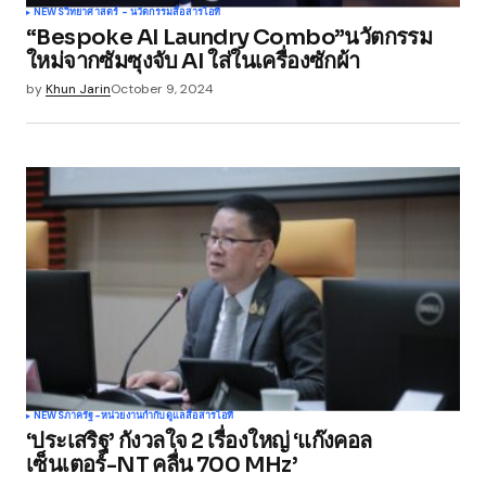
NEWS
วิทยาศาสตร์ - นวัตกรรม
สื่อสาร
ไอที
“Bespoke AI Laundry Combo”นวัตกรรม
ใหม่จากซัมซุงจับ AI ใส่ในเครื่องซักผ้า
by
Khun Jarin
October 9, 2024
NEWS
ภาครัฐ-หน่วยงานกำกับดูแล
สื่อสาร
ไอที
‘ประเสริฐ’ กังวลใจ 2 เรื่องใหญ่ ‘แก๊งคอล
เซ็นเตอร์-NT คลื่น 700 MHz’