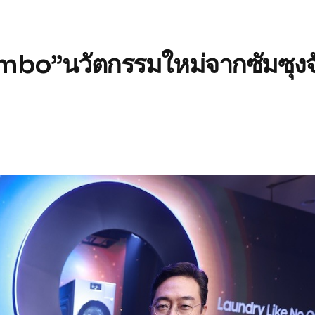
bo”นวัตกรรมใหม่จากซัมซุงจั