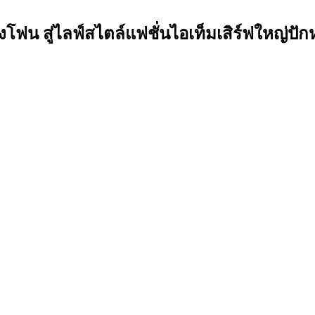
ฟน สู่ไลฟ์สไตล์แฟชั่นไอเท็มเสิร์ฟใหญ่ป