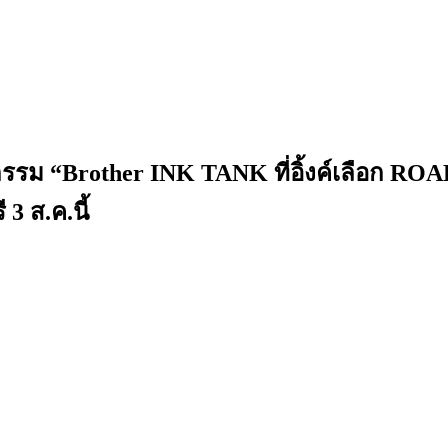
กรรม “Brother INK TANK ที่อิ้งค์เลือก R
 3 ส.ค.นี้