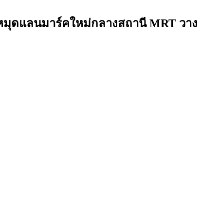
ักหมุดแลนมาร์คใหม่กลางสถานี MRT วาง