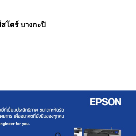
์สโตร์ บางกะปิ