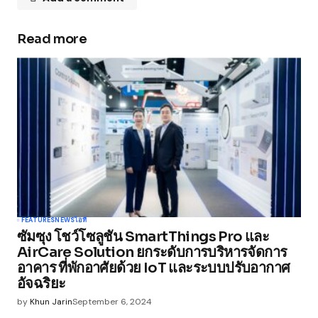
Read more
Your email address will not be published.
Required fields are marked
*
Comment
*
Your Name
*
FEATURES
NEWS
ไอที
ซัมซุง โชว์โซลูชัน SmartThings Pro และ
Your E-mail
*
AirCare Solution ยกระดับการบริหารจัดการ
อาคาร ที่พักอาศัยด้วย IoT และระบบปรับอากาศ
อัจฉริยะ
Save my name, email, and website in this
browser for the next time I comment.
by
Khun Jarin
September 6, 2024