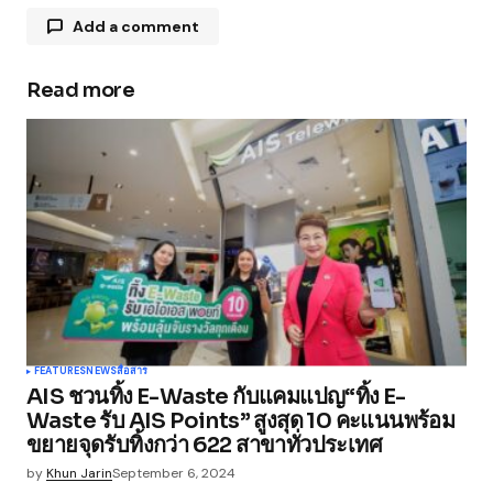
Add a comment
Read more
Your email address will not be published.
Required fields are marked
*
Comment
*
Your Name
*
FEATURES
NEWS
สื่อสาร
AIS ชวนทิ้ง E-Waste กับแคมแปญ“ทิ้ง E-
Your E-mail
*
Waste รับ AIS Points” สูงสุด 10 คะแนนพร้อม
ขยายจุดรับทิ้งกว่า 622 สาขาทั่วประเทศ
Save my name, email, and website in this
by
Khun Jarin
September 6, 2024
browser for the next time I comment.