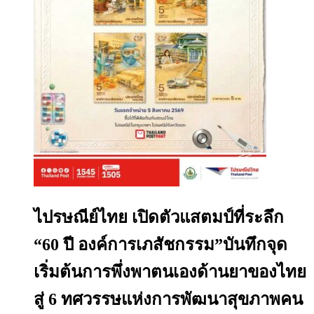
ไปรษณีย์ไทย เปิดตัวแสตมป์ที่ระลึก
“60 ปี องค์การเภสัชกรรม”บันทึกจุด
เริ่มต้นการพึ่งพาตนเองด้านยาของไทย
สู่ 6 ทศวรรษแห่งการพัฒนาสุขภาพคน