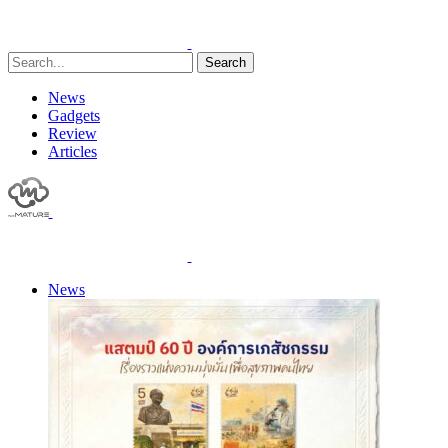
Search
News
Gadgets
Review
Articles
News