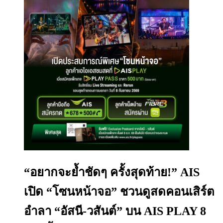
“อยากจะย้ำชัดๆ ครั้งสุดท้าย!” AIS
เปิด “โซนหน้าจอ” ชวนดูสดคอนเสิร์ต
อำลา “อัสนี-วสันต์” บน AIS PLAY 8