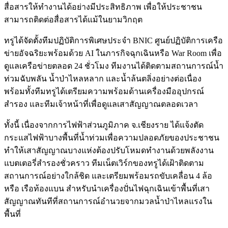
สื่อสารให้ทำงานได้อย่างมีประสิทธิภาพ เพื่อให้ประชาชน
สามารถติดต่อสื่อสารได้แม้ในยามวิกฤต
ทรูได้จัดตั้งทีมปฏิบัติการพิเศษประจำ BNIC ศูนย์ปฏิบัติการเครือ
ข่ายอัจฉริยะพร้อมด้วย AI ในภารกิจฉุกเฉินหรือ War Room เพื่อ
ดูแลเครือข่ายตลอด 24 ชั่วโมง ทีมงานได้ติดตามสถานการณ์น้ำ
ท่วมฉับพลัน น้ำป่าไหลหลาก และน้ำล้นตลิ่งอย่างต่อเนื่อง
พร้อมทั้งทีมทรูได้เตรียมความพร้อมด้านเครื่องมืออุปกรณ์
สำรอง และทีมเจ้าหน้าที่เพื่อดูแลเสาสัญญาณตลอดเวลา
ทั้งนี้ เนื่องจากการไฟฟ้าส่วนภูมิภาค จ.เชียงราย ได้แจ้งตัด
กระแสไฟฟ้าบางพื้นที่น้ำท่วมเพื่อความปลอดภัยของประชาชน
ทำให้เสาสัญญาณบางแห่งต้องปรับโหมดทำงานด้วยพลังงาน
แบตเตอรี่สำรองชั่วคราว ทีมเน็ตเวิร์กของทรูได้เฝ้าติดตาม
สถานการณ์อย่างใกล้ชิด และเตรียมพร้อมรถขับเคลื่อน 4 ล้อ
หรือ เรือท้องแบน สำหรับนำเครื่องปั่นไฟฉุกเฉินเข้าพื้นที่เสา
สัญญาณทันทีที่สถานการณ์อำนวยจากมวลน้ำป่าไหลแรงใน
พื้นที่