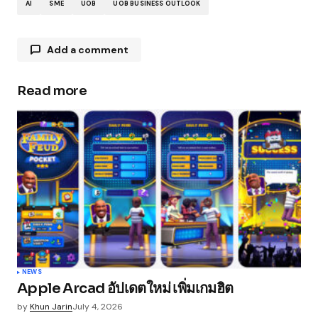
AI
SME
UOB
UOB BUSINESS OUTLOOK
Add a comment
Read more
Your email address will not be published.
Required fields are marked
*
Comment
*
Your Name
*
NEWS
Apple Arcad อัปเดตใหม่ เพิ่มเกมฮิต
Your E-mail
*
by
Khun Jarin
July 4, 2026