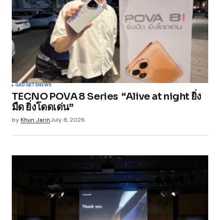
Comment
*
Your Name
*
GADGETS
NEWS
TECNO POVA 8 Series “Alive at night ยิ่ง
Your E-mail
*
มืด ยิ่งโดดเด่น”
by
Khun Jarin
July 8, 2026
Save my name, email, and website in this
browser for the next time I comment.
Submit Comment