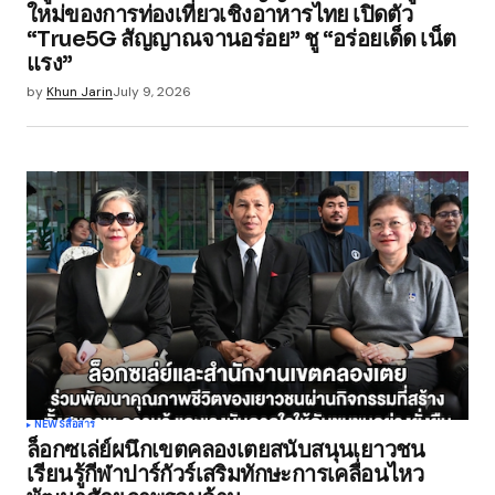
ใหม่ของการท่องเที่ยวเชิงอาหารไทย เปิดตัว
“True5G สัญญาณจานอร่อย” ชู “อร่อยเด็ด เน็ต
แรง”
by
Khun Jarin
July 9, 2026
NEWS
สื่อสาร
ล็อกซเล่ย์ผนึกเขตคลองเตยสนับสนุนเยาวชน
เรียนรู้กีฬาปาร์กัวร์เสริมทักษะการเคลื่อนไหว