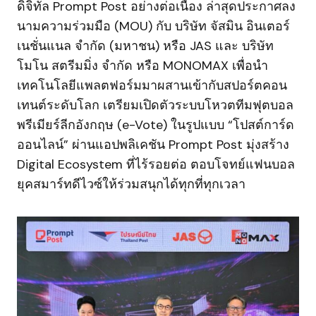
ดิจิทัล Prompt Post อย่างต่อเนื่อง ล่าสุดประกาศลง
นามความร่วมมือ (MOU) กับ บริษัท จัสมิน อินเตอร์
เนชั่นแนล จำกัด (มหาชน) หรือ JAS และ บริษัท
โมโน สตรีมมิ่ง จำกัด หรือ MONOMAX เพื่อนำ
เทคโนโลยีแพลตฟอร์มมาผสานเข้ากับสปอร์ตคอน
เทนต์ระดับโลก เตรียมเปิดตัวระบบโหวตทีมฟุตบอล
พรีเมียร์ลีกอังกฤษ (e-Vote) ในรูปแบบ “โปสต์การ์ด
ออนไลน์” ผ่านแอปพลิเคชัน Prompt Post มุ่งสร้าง
Digital Ecosystem ที่ไร้รอยต่อ ตอบโจทย์แฟนบอล
ยุคสมาร์ทดีไวซ์ให้ร่วมสนุกได้ทุกที่ทุกเวลา