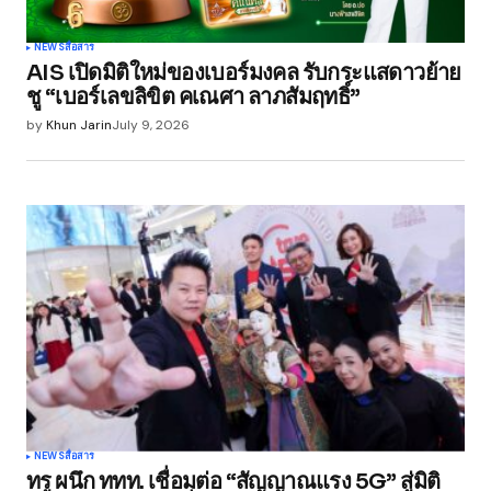
NEWS
สื่อสาร
AIS เปิดมิติใหม่ของเบอร์มงคล รับกระแสดาวย้าย
ชู “เบอร์เลขลิขิต คเณศา ลาภสัมฤทธิ์”
by
Khun Jarin
July 9, 2026
NEWS
สื่อสาร
ทรู ผนึก ททท. เชื่อมต่อ “สัญญาณแรง 5G” สู่มิติ