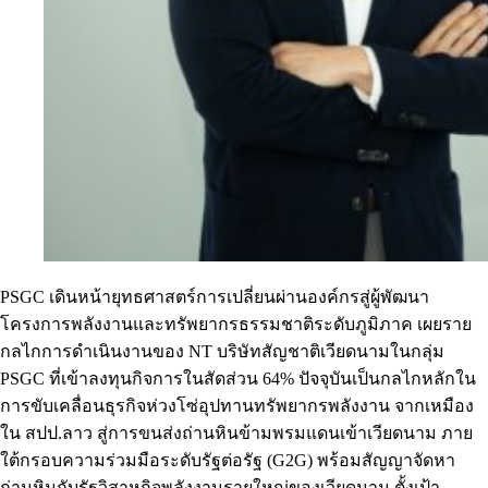
PSGC เดินหน้ายุทธศาสตร์การเปลี่ยนผ่านองค์กรสู่ผู้พัฒนา
โครงการพลังงานและทรัพยากรธรรมชาติระดับภูมิภาค เผยราย
กลไกการดำเนินงานของ NT บริษัทสัญชาติเวียดนามในกลุ่ม
PSGC ที่เข้าลงทุนกิจการในสัดส่วน 64% ปัจจุบันเป็นกลไกหลักใน
การขับเคลื่อนธุรกิจห่วงโซ่อุปทานทรัพยากรพลังงาน จากเหมือง
ใน สปป.ลาว สู่การขนส่งถ่านหินข้ามพรมแดนเข้าเวียดนาม ภาย
ใต้กรอบความร่วมมือระดับรัฐต่อรัฐ (G2G) พร้อมสัญญาจัดหา
ถ่านหินกับรัฐวิสาหกิจพลังงานรายใหญ่ของเวียดนาม ตั้งเป้า