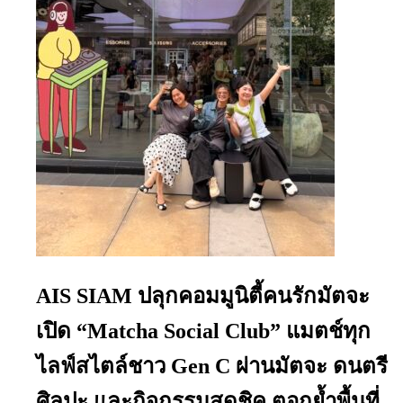
AIS SIAM ปลุกคอมมูนิตี้คนรักมัตจะ
เปิด “Matcha Social Club” แมตช์ทุก
ไลฟ์สไตล์ชาว Gen C ผ่านมัตจะ ดนตรี
ศิลปะ และกิจกรรมสุดชิค ตอกย้ำพื้นที่