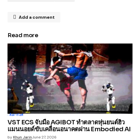
Add a comment
Read more
Your email address will not be published.
Required fields are marked
*
Comment
*
Your Name
*
สื่อสาร
ไอที
VST ECS จับมือ AGIBOT ทำตลาดหุ่นยนต์ฮิว
Your E-mail
*
แมนนอยด์ขับเคลื่อนอนาคตผ่าน Embodied AI
by
Khun Jarin
June 27, 2026