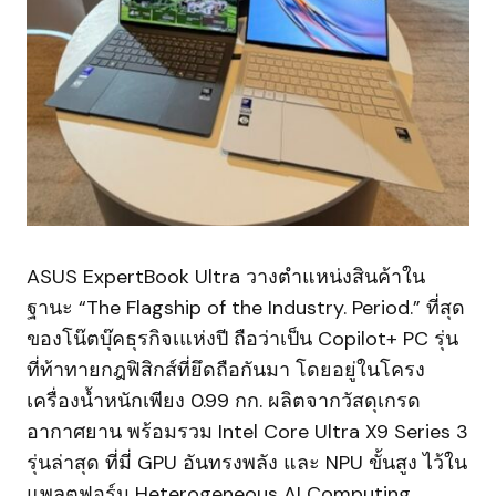
ASUS ExpertBook Ultra วางตำแหน่งสินค้าใน
ฐานะ “The Flagship of the Industry. Period.” ที่สุด
ของโน๊ตบุ๊คธุรกิจเแห่งปี ถือว่าเป็น Copilot+ PC รุ่น
ที่ท้าทายกฎฟิสิกส์ที่ยึดถือกันมา โดยอยู่ในโครง
เครื่องน้ำหนักเพียง 0.99 กก. ผลิตจากวัสดุเกรด
อากาศยาน พร้อมรวม Intel Core Ultra X9 Series 3
รุ่นล่าสุด ที่มี่ GPU อันทรงพลัง และ NPU ขั้นสูง ไว้ใน
แพลตฟอร์ม Heterogeneous AI Computing