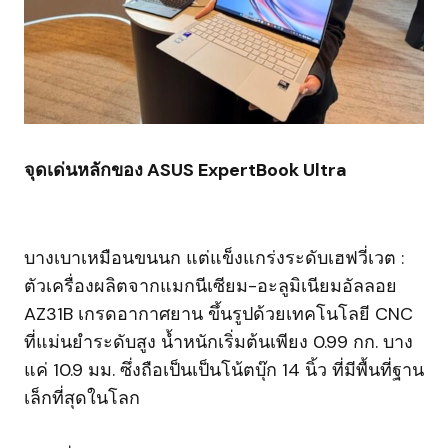
จุดเด่นหลักของ ASUS ExpertBook Ultra
บางเบาเหมือนขนนก แต่แข็งแกร่งระดับเฮฟวี่เวต :
ตัวเครื่องผลิตจากแมกนีเซียม-อะลูมิเนียมอัลลอย
AZ31B เกรดอากาศยาน ขึ้นรูปด้วยเทคโนโลยี CNC
ที่แม่นยำระดับสูง น้ำหนักเริ่มต้นเพียง 0.99 กก. บาง
แค่ 10.9 มม. ซึ่งถือเป็นเป็นโน้ตบุ๊ก 14 นิ้ว ที่มีพื้นที่ฐาน
เล็กที่สุดในโลก