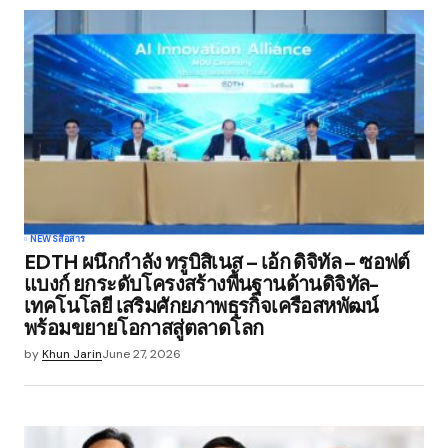
NEWS
สื่อสาร
EDTH ผนึกกำลัง ทรูบิสิเนส – เอ้ก ดิจิทัล – ซอฟต์
แบงก์ ยกระดับโครงสร้างพื้นฐานด้านดิจิทัล-
เทคโนโลยี เสริมศักยภาพธุรกิจเครือสหพัฒน์
พร้อมขยายโอกาสสู่ตลาดโลก
by
Khun Jarin
June 27, 2026