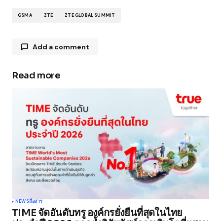
GSMA
ZTE
ZTE GLOBAL SUMMIT
Add a comment
Read more
Your email address will not be published.
Required fields are marked
*
Comment
*
Your Name
*
NEWS
สื่อสาร
TIME จัดอันดับทรู องค์กรยั่งยืนที่สุดในไทย
Your E-mail
*