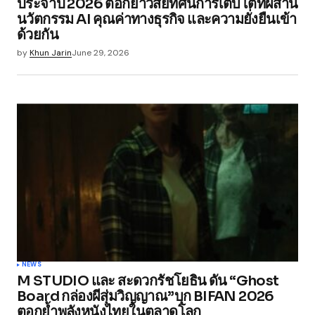
ประจำปี 2026 ตอกย้ำวิสัยทัศน์การเติบโตที่ผสาน
นวัตกรรม AI คุณค่าทางธุรกิจ และความยั่งยืนเข้า
ด้วยกัน
Save my name, email, and website in this
browser for the next time I comment.
by
Khun Jarin
June 29, 2026
Submit Comment
NEWS
M STUDIO และ สะดวกรัชโยธิน ดัน “Ghost
Board กล่องผีสุ่มวิญญาณ”บุก BIFAN 2026
ตอกย้ำพลังหนังไทยในตลาดโลก