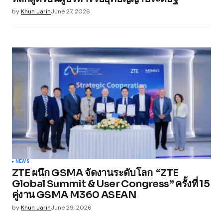
by
Khun Jarin
June 27, 2026
Save my name, email, and website in this
browser for the next time I comment.
Submit Comment
NEWS
ZTE ผนึก GSMA จัดงานระดับโลก “ZTE
Global Summit & User Congress” ครั้งที่ 15
คู่งาน GSMA M360 ASEAN
by
Khun Jarin
June 29, 2026