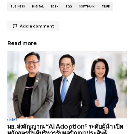
BUSINESS
DIGITAL
EDTH
EGG
SOFTBANK
TRUE
Add a comment
Read more
Your email address will not be published.
Required fields are marked
*
Comment
*
Your Name
*
NEWS
มธ. ส่งสัญญาณ “AI Adoption” ระดับผู้นำ เปิด
Your E-mail
*
หลักสูตรปั้นผู้บริหารรับยุคปัญญาประดิษฐ์