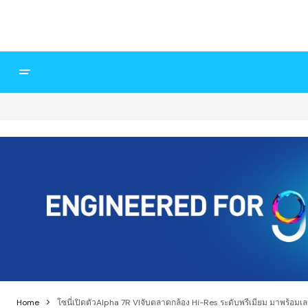
Home
โซนี่เปิดตัวAlpha 7R VIจับตลาดกล้อง Hi-Res ระดับพรีเมียม มาพร้อมเ