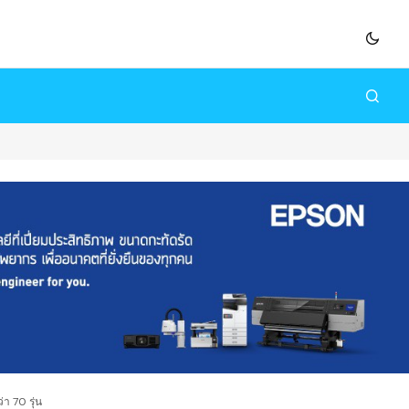
า 70 รุ่น