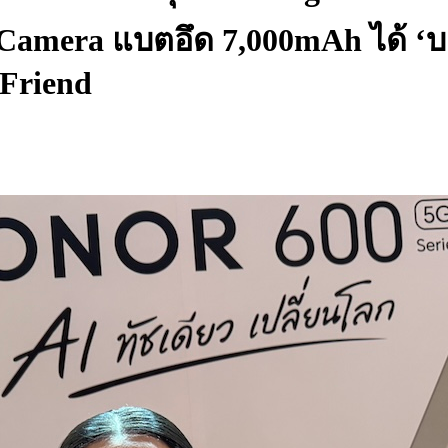
mera แบตอึด 7,000mAh ได้ ‘บลู พง
Friend