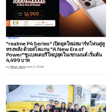
GADGETS
“realme P4 Series” เปิดยุคใหม่สมาร์ทโฟนคู่หู
ทรงพลัง ด้วยสโลแกน “A New Era of
Power”ชูแบตเตอรีใหญ่สุดในเซกเมนต์ เริ่มต้น
4,499 บาท
by
Khun Jarin
June 2, 2026