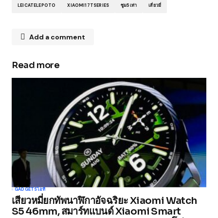
LEICATELEPOTO
XIAOMI17TSERIES
ซูม5เท่า
เสี่ยวมี่
Add a comment
Read more
Your email address will not be published.
Required fields are marked
*
Comment
*
Your Name
*
GADGETS
ไอที
เสียวหมี่ยกทัพนาฬิกาอัจฉริยะ Xiaomi Watch
Your E-mail
*
S5 46mm, สมาร์ทแบนด์ Xiaomi Smart