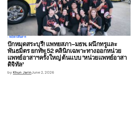
NEWS
สื่อสาร
ปักหมุดสระบุรี! แพทยสภา–มธพ. ผนึกทรูและ
พันธมิตร ยกทัพ 52 คลินิกเฉพาะทางออกหน่วย
แพทย์อาสาฯครั้งใหญ่ ต้นแบบ ‘หน่วยแพทย์อาสา
ดิจิทัล’
by
Khun Jarin
June 2, 2026