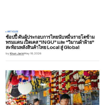
Your Name
*
ARTICLES
ช้อปปี้ ดันผู้ประกอบการไทยนับหมื่นรายโตข้าม
Your E-mail
*
พรมแดน เปิดเคส “INGU” และ “วิมานผ้าฝ้าย”
สะท้อนพลังสินค้าไทย Local สู่ Global
Save my name, email, and website in this
by
Khun Jarin
May 18, 2026
browser for the next time I comment.
Submit Comment