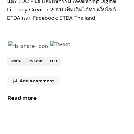
และ EDC Plus และกิจกรรม Awakening Digital
Literacy Creator 2026 เพิ่มเติมได้ทางเว็บไซต์
ETDA และ Facebook: ETDA Thailand
DIGITAL
EMPATHY
ETDA
Add a comment
Read more
Your email address will not be published.
Required fields are marked
*
Comment
*