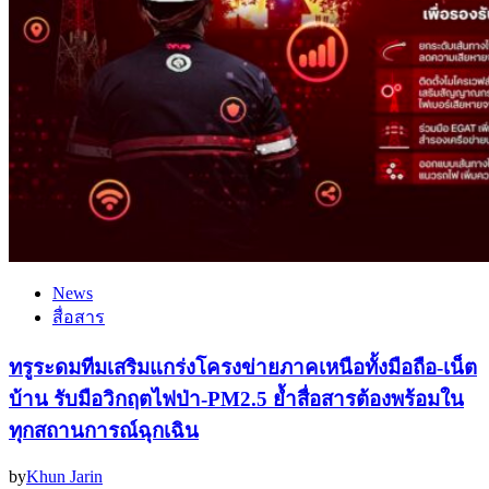
News
สื่อสาร
ทรูระดมทีมเสริมแกร่งโครงข่ายภาคเหนือทั้งมือถือ-เน็ต
บ้าน รับมือวิกฤตไฟป่า-PM2.5 ย้ำสื่อสารต้องพร้อมใน
ทุกสถานการณ์ฉุกเฉิน
by
Khun Jarin