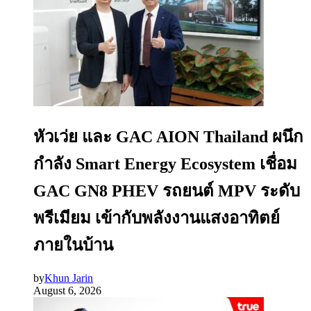
หัวเว่ย และ GAC AION Thailand ผนึก
กำลัง Smart Energy Ecosystem เชื่อม
GAC GN8 PHEV รถยนต์ MPV ระดับ
พรีเมียม เข้ากับพลังงานแสงอาทิตย์
ภายในบ้าน
by
Khun Jarin
August 6, 2026