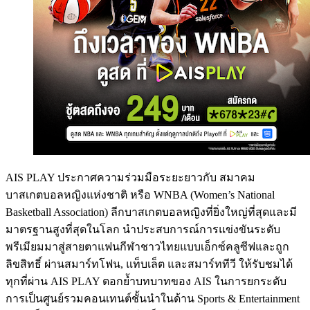
AIS PLAY ประกาศความร่วมมือระยะยาวกับ สมาคม
บาสเกตบอลหญิงแห่งชาติ หรือ WNBA (Women’s National
Basketball Association) ลีกบาสเกตบอลหญิงที่ยิ่งใหญ่ที่สุดและมี
มาตรฐานสูงที่สุดในโลก นำประสบการณ์การแข่งขันระดับ
พรีเมียมมาสู่สายตาแฟนกีฬาชาวไทยแบบเอ็กซ์คลูซีฟและถูก
ลิขสิทธิ์ ผ่านสมาร์ทโฟน, แท็บเล็ต และสมาร์ททีวี ให้รับชมได้
ทุกที่ผ่าน AIS PLAY ตอกย้ำบทบาทของ AIS ในการยกระดับ
การเป็นศูนย์รวมคอนเทนต์ชั้นนำในด้าน Sports & Entertainment