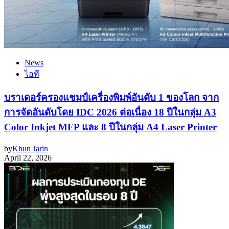
News
ไอที
บราเดอร์ครองแชมป์เครื่องพิมพ์อันดับ 1 ของโลก จาก
การจัดอันดับโดย IDC 2026 ต่อเนื่อง 18 ปีในกลุ่ม A3
Color Inkjet MFP และ 8 ปีในกลุ่ม A4 Laser Printer
by
Khun Jarin
April 22, 2026