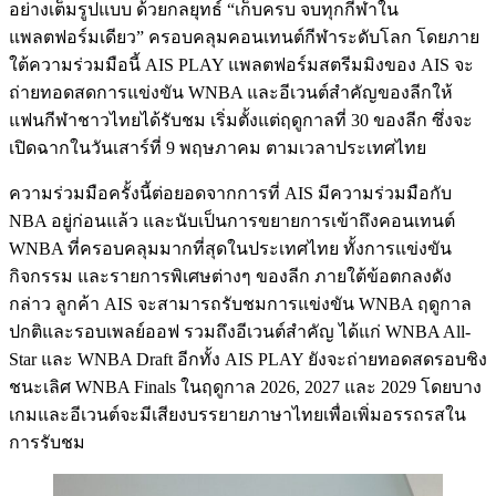
อย่างเต็มรูปแบบ ด้วยกลยุทธ์ “เก็บครบ จบทุกกีฬาใน
แพลตฟอร์มเดียว” ครอบคลุมคอนเทนต์กีฬาระดับโลก โดยภาย
ใต้ความร่วมมือนี้ AIS PLAY แพลตฟอร์มสตรีมมิงของ AIS จะ
ถ่ายทอดสดการแข่งขัน WNBA และอีเวนต์สำคัญของลีกให้
แฟนกีฬาชาวไทยได้รับชม เริ่มตั้งแต่ฤดูกาลที่ 30 ของลีก ซึ่งจะ
เปิดฉากในวันเสาร์ที่ 9 พฤษภาคม ตามเวลาประเทศไทย
ความร่วมมือครั้งนี้ต่อยอดจากการที่ AIS มีความร่วมมือกับ
NBA อยู่ก่อนแล้ว และนับเป็นการขยายการเข้าถึงคอนเทนต์
WNBA ที่ครอบคลุมมากที่สุดในประเทศไทย ทั้งการแข่งขัน
กิจกรรม และรายการพิเศษต่างๆ ของลีก ภายใต้ข้อตกลงดัง
กล่าว ลูกค้า AIS จะสามารถรับชมการแข่งขัน WNBA ฤดูกาล
ปกติและรอบเพลย์ออฟ รวมถึงอีเวนต์สำคัญ ได้แก่ WNBA All-
Star และ WNBA Draft อีกทั้ง AIS PLAY ยังจะถ่ายทอดสดรอบชิง
ชนะเลิศ WNBA Finals ในฤดูกาล 2026, 2027 และ 2029 โดยบาง
เกมและอีเวนต์จะมีเสียงบรรยายภาษาไทยเพื่อเพิ่มอรรถรสใน
การรับชม