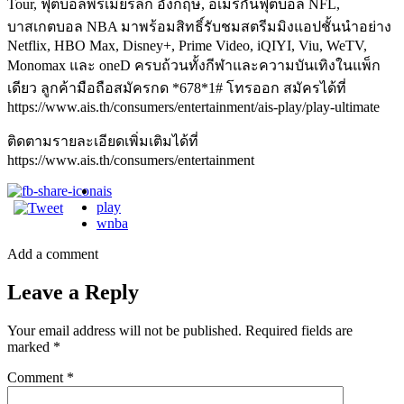
Tour, ฟุตบอลพรีเมียร์ลีก อังกฤษ, อเมริกันฟุตบอล NFL,
บาสเกตบอล NBA มาพร้อมสิทธิ์รับชมสตรีมมิงแอปชั้นนำอย่าง
Netflix, HBO Max, Disney+, Prime Video, iQIYI, Viu, WeTV,
Monomax และ oneD ครบถ้วนทั้งกีฬาและความบันเทิงในแพ็ก
เดียว ลูกค้ามือถือสมัครกด *678*1# โทรออก สมัครได้ที่
https://www.ais.th/consumers/entertainment/ais-play/play-ultimate
ติดตามรายละเอียดเพิ่มเติมได้ที่
https://www.ais.th/consumers/entertainment
ais
play
wnba
Add a comment
Leave a Reply
Your email address will not be published.
Required fields are
marked
*
Comment
*