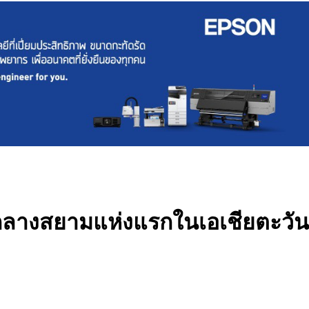
จกลางสยามแห่งแรกในเอเชียตะวัน