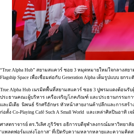
“True Alpha Hub” สยามสแควร์ ซอย 3 หมุดหมายใหม่ใจกลางสยามขอ
Flagship Space เพื่อเชื่อมต่อกับ Generation Alpha เต็มรูปแบบ ยก
True Alpha Hub เนรมิตพื้นที่สยามสแควร์ ซอย 3 ปูพรมแดงต้อนรับผู
ประธานคณะผู้บริหาร เครือเจริญโภคภัณฑ์ และประธานกรรมการ บมจ
และมีเดีย นิพนธ์ รักศรีอักษร หัวหน้าสายงานค้าปลีกและการสร้างป
ก่อตั้ง Co-Playing Café Such A Small World และเหล่าศิลปินอาทิ เ
ศาสตราจารย์ ดร.วิเลิศ ภูริวัชร อธิการบดีจุฬาลงกรณ์มหาวิทยาลัย
‘แพลตฟอร์มแห่งโอกาส’ ที่เปิดรับความหลากหลายและความคิดสร้างส