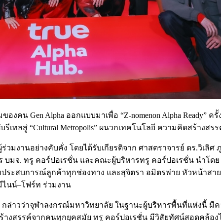
งคน Gen Alpha ออกแบบมาเพื่อ “Z-nomenon Alpha Ready” ครั้งแ
ระดับรีเทลสู่ “Cultural Metropolis” ผนวกเทคโนโลยี ความคิดสร้างส
้ร่วมงานอย่างคับคั่ง โดยได้รับเกียรติจาก ศาสตราจารย์ ดร.วิเลิศ 
. ทรู คอร์ปอเรชั่น และคณะผู้บริหารทรู คอร์ปอเรชั่น นำโดย โอ
ระสบการณ์ลูกค้าทุกช่องทาง และสุจิตรา อมิตรพ่าย หัวหน้าสายงานบ
จมีไนน์–โฟร์ท ร่วมงาน
 กล่าวว่าจุฬาลงกรณ์มหาวิทยาลัย ในฐานะผู้บริหารพื้นที่แห่งนี้ ม
รรค์จากคนทุกยุคสมัย ทรู คอร์ปอเรชั่น มีวิสัยทัศน์สอดคล้องไป