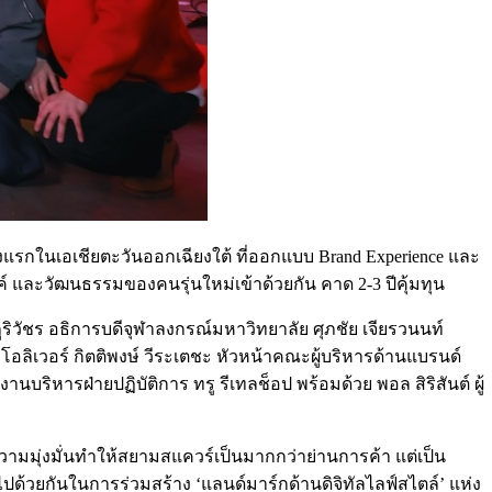
รกในเอเชียตะวันออกเฉียงใต้ ที่ออกแบบ Brand Experience และ
รรค์ และวัฒนธรรมของคนรุ่นใหม่เข้าด้วยกัน คาด 2-3 ปีคุ้มทุน
ภูริวัชร อธิการบดีจุฬาลงกรณ์มหาวิทยาลัย ศุภชัย เจียรวนนท์
ลิเวอร์ กิตติพงษ์ วีระเตชะ หัวหน้าคณะผู้บริหารด้านแบรนด์
ริหารฝ่ายปฏิบัติการ ทรู รีเทลช็อป พร้อมด้วย พอล สิริสันต์ ผู้
ีความมุ่งมั่นทำให้สยามสแควร์เป็นมากกว่าย่านการค้า แต่เป็น
ด้วยกันในการร่วมสร้าง ‘แลนด์มาร์กด้านดิจิทัลไลฟ์สไตล์’ แห่ง