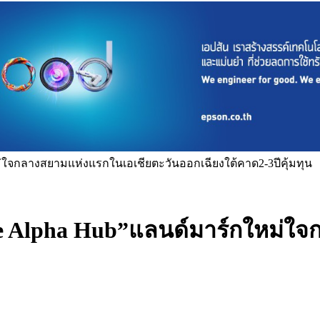
ม่ใจกลางสยามแห่งแรกในเอเชียตะวันออกเฉียงใต้คาด2-3ปีคุ้มทุน
ue Alpha Hub”แลนด์มาร์กใหม่ใ