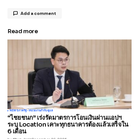
Add a comment
Read more
Your email address will not be published.
Required fields are marked
*
Comment
*
Your Name
*
NEWS
ภาครัฐ-หน่วยงานกำกับดูแล
“ไชยชนก” เร่งรัดมาตรการโอนเงินผ่านแอปฯ
Your E-mail
*
ระบุ Location เคาะทุกธนาคารต้องแล้วเสร็จใน
6 เดือน
Save my name, email, and website in this